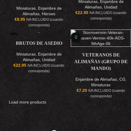
Miniaturas
,
Enjambre de
Alimañas
,
Unidad
Miniaturas
,
Enjambre de
€
22.95
IVA INCLUIDO (cuando
Alimañas
,
Héroes
corresponda)
€
8.95
IVA INCLUIDO (cuando
corresponda)
BRUTOS DE ASEDIO
Miniaturas
,
Enjambre de
VETERANOS DE
Alimañas
,
Unidad
ALIMAÑAS (GRUPO DE
€
22.95
IVA INCLUIDO (cuando
MANDO)
corresponda)
Enjambre de Alimañas
,
CG
,
Miniaturas
€
7.20
IVA INCLUIDO (cuando
corresponda)
Load more products