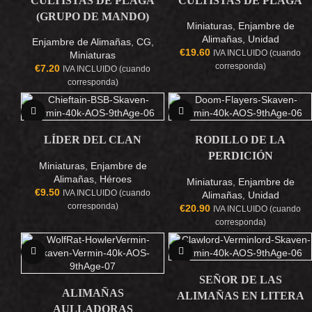
CULTISTAS DE PLAGA
CULTISTAS DE PLAGA
(GRUPO DE MANDO)
Miniaturas
,
Enjambre de
Alimañas
,
Unidad
Enjambre de Alimañas
,
CG
,
€
19.60
IVA INCLUIDO (cuando
Miniaturas
corresponda)
€
7.20
IVA INCLUIDO (cuando
corresponda)
NEW
NEW
LÍDER DEL CLAN
RODILLO DE LA
PERDICIÓN
Miniaturas
,
Enjambre de
Alimañas
,
Héroes
Miniaturas
,
Enjambre de
€
9.50
IVA INCLUIDO (cuando
Alimañas
,
Unidad
corresponda)
€
20.90
IVA INCLUIDO (cuando
corresponda)
NEW
NEW
SEÑOR DE LAS
ALIMAÑAS
ALIMAÑAS EN LITERA
AULLADORAS