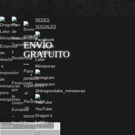
REDES
SOCIALES
ENVÍO
Empresa
Facebook:
GRATUITO
de
Dragon's
diseño
Lake
e
Miniaturas
Para
impresión
pedidos
de
Financiado
Instagram:
superiores
miniaturas
por
@dragonslake_miniaturas
para
a:
la
wargames.
Península
Unión
75
YouTube:
Europea
Dragon's
euros
–
Lake
NextGenerationEU
Europa
Miniaturas
130