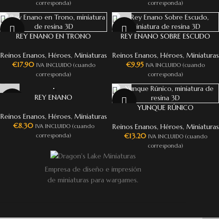
corresponda)
corresponda)
REY ENANO EN TRONO
REY ENANO SOBRE ESCUDO
Reinos Enanos
,
Héroes
,
Miniaturas
Reinos Enanos
,
Héroes
,
Miniaturas
€
17.90
€
9.95
IVA INCLUIDO (cuando
IVA INCLUIDO (cuando
corresponda)
corresponda)
REY ENANO
YUNQUE RÚNICO
Reinos Enanos
,
Héroes
,
Miniaturas
€
8.30
Reinos Enanos
,
Héroes
,
Miniaturas
IVA INCLUIDO (cuando
€
13.20
corresponda)
IVA INCLUIDO (cuando
corresponda)
Empresa de diseño e impresión
de miniaturas para wargames.