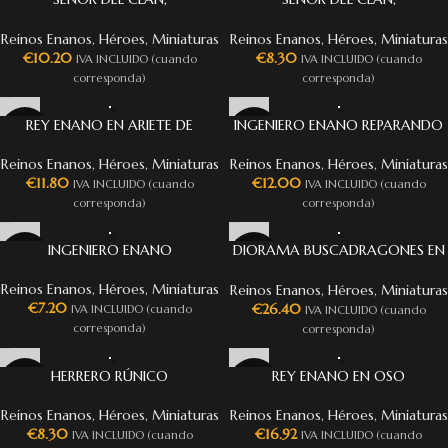
PORTAESTANDARTE DE BATALLA
PORTAESTANDARTE DE BATALLA
SOBRE ESCUDO
Reinos Enanos
,
Héroes
,
Miniaturas
Reinos Enanos
,
Héroes
,
Miniaturas
€
10.20
€
8.30
IVA INCLUIDO (cuando
IVA INCLUIDO (cuando
corresponda)
corresponda)
REY ENANO EN ARIETE DE
INGENIERO ENANO REPARANDO
GUERRA
GOLEM
Reinos Enanos
,
Héroes
,
Miniaturas
Reinos Enanos
,
Héroes
,
Miniaturas
€
11.80
€
12.00
IVA INCLUIDO (cuando
IVA INCLUIDO (cuando
corresponda)
corresponda)
INGENIERO ENANO
DIORAMA BUSCADRAGONES EN
BATALLA
Reinos Enanos
,
Héroes
,
Miniaturas
Reinos Enanos
,
Héroes
,
Miniaturas
€
7.20
€
26.40
IVA INCLUIDO (cuando
IVA INCLUIDO (cuando
corresponda)
corresponda)
HERRERO RÚNICO
REY ENANO EN OSO
Reinos Enanos
,
Héroes
,
Miniaturas
Reinos Enanos
,
Héroes
,
Miniaturas
€
8.30
€
16.92
IVA INCLUIDO (cuando
IVA INCLUIDO (cuando