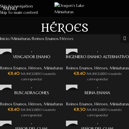
Skip to navigation
MENU
Skip to main content
HÉROES
Inicio
Miniaturas
Reinos Enanos
Héroes
VENGADOR ENANO
INGENIERO ENANO ALTERNATIVO
Reinos Enanos
,
Héroes
,
Miniaturas
Reinos Enanos
,
Héroes
,
Miniaturas
€
8.40
€
8.40
IVA INCLUIDO (cuando
IVA INCLUIDO (cuando
corresponda)
corresponda)
BUSCADRAGONES
REINA ENANA
Reinos Enanos
,
Héroes
,
Miniaturas
Reinos Enanos
,
Héroes
,
Miniaturas
€
8.40
€
8.30
IVA INCLUIDO (cuando
IVA INCLUIDO (cuando
corresponda)
corresponda)
SEÑOR DEL CLAN,
SEÑOR DEL CLAN,