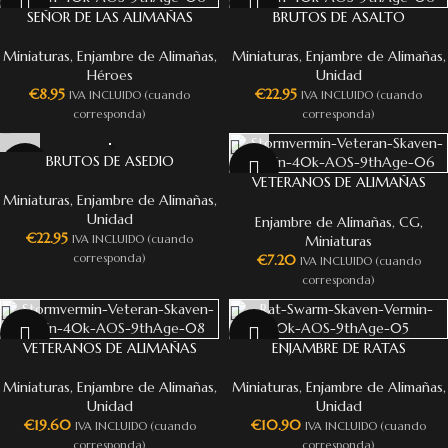
SEÑOR DE LAS ALIMAÑAS
BRUTOS DE ASALTO
Miniaturas
,
Enjambre de Alimañas
,
Miniaturas
,
Enjambre de Alimañas
,
Héroes
Unidad
€
8.95
€
22.95
IVA INCLUIDO (cuando
IVA INCLUIDO (cuando
corresponda)
corresponda)
BRUTOS DE ASEDIO
VETERANOS DE ALIMAÑAS
Miniaturas
,
Enjambre de Alimañas
,
(GRUPO DE MANDO)
Unidad
Enjambre de Alimañas
,
CG
,
€
22.95
Miniaturas
IVA INCLUIDO (cuando
€
7.20
corresponda)
IVA INCLUIDO (cuando
corresponda)
VETERANOS DE ALIMAÑAS
ENJAMBRE DE RATAS
Miniaturas
,
Enjambre de Alimañas
,
Miniaturas
,
Enjambre de Alimañas
,
Unidad
Unidad
€
19.60
€
10.90
IVA INCLUIDO (cuando
IVA INCLUIDO (cuando
corresponda)
corresponda)