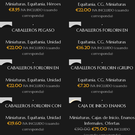
Miniaturas
,
Equitania
,
Héroes
Equitania
,
CG
,
Miniaturas
€
8.95
€
22.00
IVA INCLUIDO (cuando
IVA INCLUIDO (cuando
corresponda)
corresponda)
CABALLEROS PEGASO
CABALLEROS FORLORN EN
CABALLO (GRUPO DE MANDO)
Miniaturas
,
Equitania
,
Unidad
Equitania
,
CG
,
Miniaturas
€
22.00
€
16.20
IVA INCLUIDO (cuando
IVA INCLUIDO (cuando
corresponda)
corresponda)
CABALLEROS FORLORN EN
CABALLEROS FORLORN (GRUPO
CABALLO
DE MANDO)
Miniaturas
,
Equitania
,
Unidad
Equitania
,
CG
,
Miniaturas
€
22.00
€
7.20
IVA INCLUIDO (cuando
IVA INCLUIDO (cuando
corresponda)
corresponda)
CABALLEROS FORLORN CON
CAJA DE INICIO ENANOS
-17%
ESCUDO
INFERNALES
Miniaturas
,
Equitania
,
Unidad
Miniaturas
,
Cajas de Inicio
,
Enanos
€
19.60
Infernales
,
Ofertas
IVA INCLUIDO (cuando
€
75.00
€
90.00
corresponda)
IVA INCLUIDO