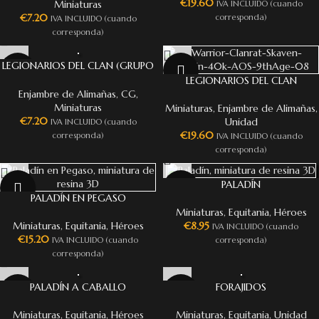
€
19.60
Miniaturas
IVA INCLUIDO (cuando
€
7.20
corresponda)
IVA INCLUIDO (cuando
corresponda)
LEGIONARIOS DEL CLAN (GRUPO
DE MANDO)
LEGIONARIOS DEL CLAN
Enjambre de Alimañas
,
CG
,
Miniaturas
Miniaturas
,
Enjambre de Alimañas
,
€
7.20
Unidad
IVA INCLUIDO (cuando
€
19.60
corresponda)
IVA INCLUIDO (cuando
corresponda)
PALADÍN
PALADÍN EN PEGASO
Miniaturas
,
Equitania
,
Héroes
Miniaturas
,
Equitania
,
Héroes
€
8.95
IVA INCLUIDO (cuando
€
15.20
IVA INCLUIDO (cuando
corresponda)
corresponda)
PALADÍN A CABALLO
FORAJIDOS
Miniaturas
,
Equitania
,
Héroes
Miniaturas
,
Equitania
,
Unidad