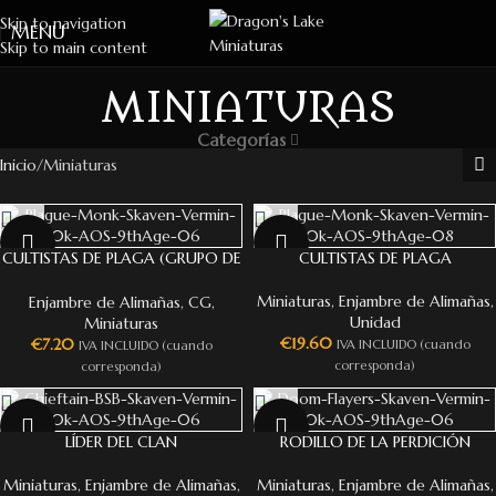
Skip to navigation
MENU
Skip to main content
MINIATURAS
Categorías
Inicio
Miniaturas
NEW
NEW
CULTISTAS DE PLAGA (GRUPO DE
CULTISTAS DE PLAGA
MANDO)
Miniaturas
,
Enjambre de Alimañas
,
Enjambre de Alimañas
,
CG
,
Unidad
Miniaturas
€
19.60
€
7.20
IVA INCLUIDO (cuando
IVA INCLUIDO (cuando
corresponda)
corresponda)
NEW
NEW
LÍDER DEL CLAN
RODILLO DE LA PERDICIÓN
Miniaturas
,
Enjambre de Alimañas
,
Miniaturas
,
Enjambre de Alimañas
,