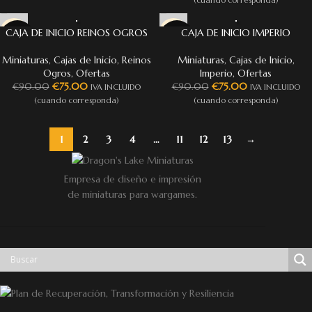
(cuando corresponda)
CAJA DE INICIO REINOS OGROS
CAJA DE INICIO IMPERIO
-17%
-17%
Miniaturas
,
Cajas de Inicio
,
Reinos
Miniaturas
,
Cajas de Inicio
,
Ogros
,
Ofertas
Imperio
,
Ofertas
€
75.00
€
75.00
€
90.00
€
90.00
IVA INCLUIDO
IVA INCLUIDO
(cuando corresponda)
(cuando corresponda)
1
2
3
4
…
11
12
13
→
Empresa de diseño e impresión
de miniaturas para wargames.