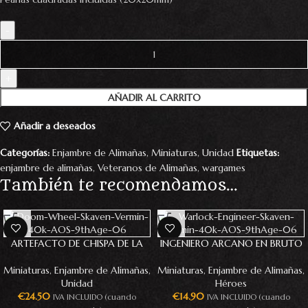
AÑADIR AL CARRITO
Añadir a deseados
Categorías:
Enjambre de Alimañas
,
Miniaturas
,
Unidad
Etiquetas:
enjambre de alimañas
,
Veteranos de Alimañas
,
wargames
También te recomendamos…
ARTEFACTO DE CHISPA DE LA
INGENIERO ARCANO EN BRUTO
PERDICIÓN
Miniaturas
,
Enjambre de Alimañas
,
Miniaturas
,
Enjambre de Alimañas
,
Héroes
Unidad
€
14.90
€
24.50
IVA INCLUIDO (cuando
IVA INCLUIDO (cuando