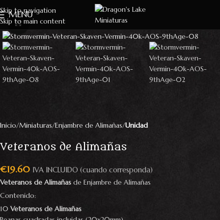
Skip to navigation
MENU
Skip to main content
Click to enlarge
Inicio
Miniaturas
Enjambre de Alimañas
Unidad
Veteranos de Alimañas
€
19.60
IVA INCLUIDO (cuando corresponda)
Veteranos de Alimañas
de Enjambre de Alimañas
Contenido:
10
Veteranos de Alimañas
Peanas cuadradas incluidas (20x20mm)