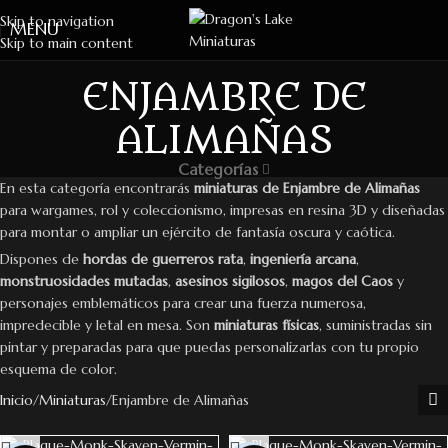
Skip to navigation
MENU
Skip to main content
ENJAMBRE DE
ALIMAÑAS
Categorías
En esta categoría encontrarás
miniaturas de Enjambre de Alimañas
para wargames, rol y coleccionismo, impresas en resina 3D y diseñadas
para montar o ampliar un ejército de fantasía oscura y caótica.
Dispones de
hordas de guerreros rata
,
ingeniería arcana
,
monstruosidades mutadas
,
asesinos sigilosos
,
magos del Caos
y
personajes emblemáticos para crear una fuerza numerosa,
impredecible y letal en mesa. Son
miniaturas físicas
, suministradas sin
pintar y preparadas para que puedas personalizarlas con tu propio
esquema de color.
Inicio
Miniaturas
Enjambre de Alimañas