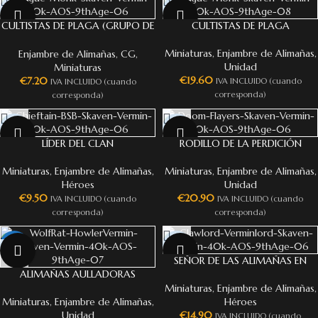
NEW
NEW
CULTISTAS DE PLAGA (GRUPO DE
CULTISTAS DE PLAGA
MANDO)
Miniaturas
,
Enjambre de Alimañas
,
Enjambre de Alimañas
,
CG
,
Unidad
Miniaturas
€
19.60
€
7.20
IVA INCLUIDO (cuando
IVA INCLUIDO (cuando
corresponda)
corresponda)
NEW
NEW
LÍDER DEL CLAN
RODILLO DE LA PERDICIÓN
Miniaturas
,
Enjambre de Alimañas
,
Miniaturas
,
Enjambre de Alimañas
,
Héroes
Unidad
€
9.50
€
20.90
IVA INCLUIDO (cuando
IVA INCLUIDO (cuando
corresponda)
corresponda)
NEW
NEW
SEÑOR DE LAS ALIMAÑAS EN
ALIMAÑAS AULLADORAS
LITERA
Miniaturas
,
Enjambre de Alimañas
,
Miniaturas
,
Enjambre de Alimañas
,
Héroes
Unidad
€
14.90
IVA INCLUIDO (cuando