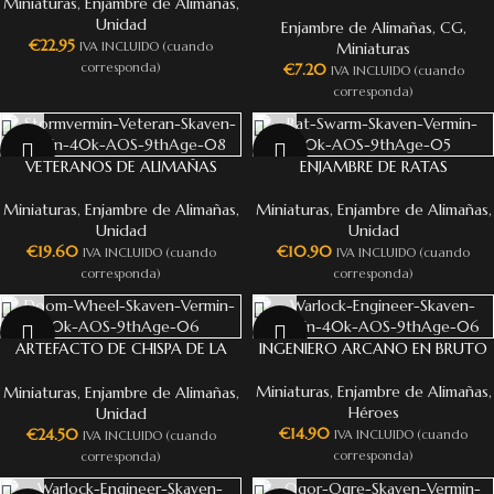
Miniaturas
,
Enjambre de Alimañas
,
(GRUPO DE MANDO)
Unidad
Enjambre de Alimañas
,
CG
,
€
22.95
Miniaturas
IVA INCLUIDO (cuando
€
7.20
corresponda)
IVA INCLUIDO (cuando
corresponda)
VETERANOS DE ALIMAÑAS
ENJAMBRE DE RATAS
Miniaturas
,
Enjambre de Alimañas
,
Miniaturas
,
Enjambre de Alimañas
,
Unidad
Unidad
€
19.60
€
10.90
IVA INCLUIDO (cuando
IVA INCLUIDO (cuando
corresponda)
corresponda)
ARTEFACTO DE CHISPA DE LA
INGENIERO ARCANO EN BRUTO
PERDICIÓN
Miniaturas
,
Enjambre de Alimañas
,
Miniaturas
,
Enjambre de Alimañas
,
Héroes
Unidad
€
14.90
€
24.50
IVA INCLUIDO (cuando
IVA INCLUIDO (cuando
corresponda)
corresponda)