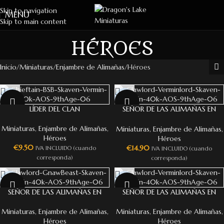
Skip to navigation
MENU
Skip to main content
HÉROES
Inicio
Miniaturas
Enjambre de Alimañas
Héroes
NEW
NEW
LÍDER DEL CLAN
SEÑOR DE LAS ALIMAÑAS EN
LITERA
Miniaturas
,
Enjambre de Alimañas
,
Miniaturas
,
Enjambre de Alimañas
,
Héroes
Héroes
€
9.50
€
14.90
IVA INCLUIDO (cuando
IVA INCLUIDO (cuando
corresponda)
corresponda)
NEW
NEW
SEÑOR DE LAS ALIMAÑAS EN
SEÑOR DE LAS ALIMAÑAS EN
ROEDOR DE CARNE
BRUTO
Miniaturas
,
Enjambre de Alimañas
,
Miniaturas
,
Enjambre de Alimañas
,
Héroes
Héroes