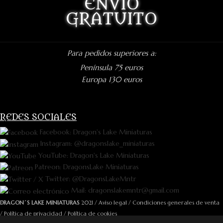
ENVÍO
GRATUITO
Para pedidos superiores a:
Península 75 euros
Europa 130 euros
REDES SOCIALES
Facebook: Dragon's Lake Miniaturas
Instagram: @dragonslake_miniaturas
YouTube: Dragon's Lake Miniaturas
Patreon: DragonsLake Miniaturas
Twitter: @DragonsLakeMntr
Mail: dragonslakemntr@gmail.com
DRAGON´S LAKE MINIATURAS
2021 /
Aviso legal
/
Condiciones generales de venta
/
Política de privacidad
/
Política de cookies