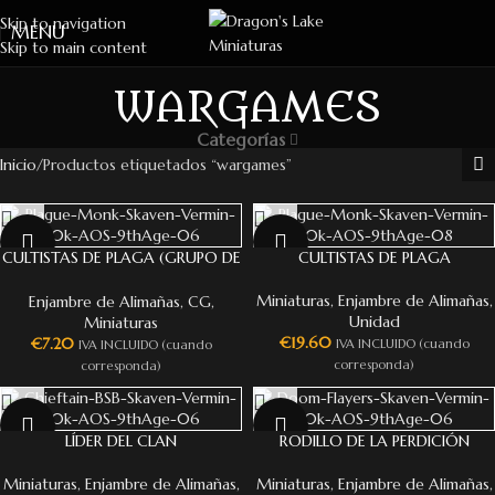
Skip to navigation
MENU
Skip to main content
WARGAMES
Categorías
Inicio
Productos etiquetados “wargames”
NEW
NEW
CULTISTAS DE PLAGA (GRUPO DE
CULTISTAS DE PLAGA
MANDO)
Miniaturas
,
Enjambre de Alimañas
,
Enjambre de Alimañas
,
CG
,
Unidad
Miniaturas
€
19.60
€
7.20
IVA INCLUIDO (cuando
IVA INCLUIDO (cuando
corresponda)
corresponda)
NEW
NEW
LÍDER DEL CLAN
RODILLO DE LA PERDICIÓN
Miniaturas
,
Enjambre de Alimañas
,
Miniaturas
,
Enjambre de Alimañas
,