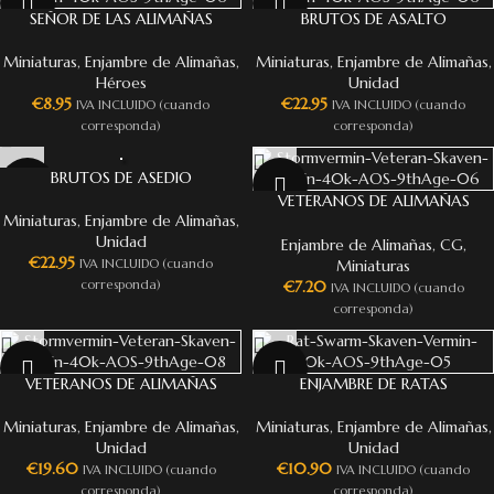
SEÑOR DE LAS ALIMAÑAS
BRUTOS DE ASALTO
Miniaturas
,
Enjambre de Alimañas
,
Miniaturas
,
Enjambre de Alimañas
,
Héroes
Unidad
€
8.95
€
22.95
IVA INCLUIDO (cuando
IVA INCLUIDO (cuando
corresponda)
corresponda)
BRUTOS DE ASEDIO
VETERANOS DE ALIMAÑAS
Miniaturas
,
Enjambre de Alimañas
,
(GRUPO DE MANDO)
Unidad
Enjambre de Alimañas
,
CG
,
€
22.95
Miniaturas
IVA INCLUIDO (cuando
€
7.20
corresponda)
IVA INCLUIDO (cuando
corresponda)
VETERANOS DE ALIMAÑAS
ENJAMBRE DE RATAS
Miniaturas
,
Enjambre de Alimañas
,
Miniaturas
,
Enjambre de Alimañas
,
Unidad
Unidad
€
19.60
€
10.90
IVA INCLUIDO (cuando
IVA INCLUIDO (cuando
corresponda)
corresponda)