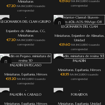
€
19.60
Miniaturas
IVA INCLUIDO (cuando
€
7.20
corresponda)
IVA INCLUIDO (cuando
corresponda)
LEGIONARIOS DEL CLAN (GRUPO
DE MANDO)
LEGIONARIOS DEL CLAN
Enjambre de Alimañas
,
CG
,
Miniaturas
Miniaturas
,
Enjambre de Alimañas
,
€
7.20
Unidad
IVA INCLUIDO (cuando
€
19.60
corresponda)
IVA INCLUIDO (cuando
corresponda)
PALADÍN
PALADÍN EN PEGASO
Miniaturas
,
Equitania
,
Héroes
Miniaturas
,
Equitania
,
Héroes
€
8.95
IVA INCLUIDO (cuando
€
15.20
IVA INCLUIDO (cuando
corresponda)
corresponda)
PALADÍN A CABALLO
FORAJIDOS
Miniaturas
,
Equitania
,
Héroes
Miniaturas
,
Equitania
,
Unidad