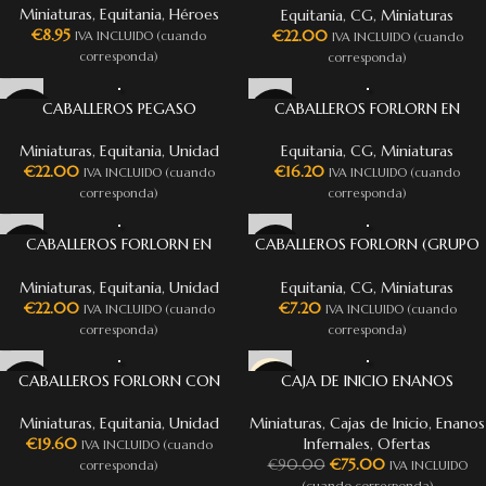
Miniaturas
,
Equitania
,
Héroes
Equitania
,
CG
,
Miniaturas
€
8.95
€
22.00
IVA INCLUIDO (cuando
IVA INCLUIDO (cuando
corresponda)
corresponda)
CABALLEROS PEGASO
CABALLEROS FORLORN EN
CABALLO (GRUPO DE MANDO)
Miniaturas
,
Equitania
,
Unidad
Equitania
,
CG
,
Miniaturas
€
22.00
€
16.20
IVA INCLUIDO (cuando
IVA INCLUIDO (cuando
corresponda)
corresponda)
CABALLEROS FORLORN EN
CABALLEROS FORLORN (GRUPO
CABALLO
DE MANDO)
Miniaturas
,
Equitania
,
Unidad
Equitania
,
CG
,
Miniaturas
€
22.00
€
7.20
IVA INCLUIDO (cuando
IVA INCLUIDO (cuando
corresponda)
corresponda)
CABALLEROS FORLORN CON
CAJA DE INICIO ENANOS
-17%
ESCUDO
INFERNALES
Miniaturas
,
Equitania
,
Unidad
Miniaturas
,
Cajas de Inicio
,
Enanos
€
19.60
Infernales
,
Ofertas
IVA INCLUIDO (cuando
€
75.00
€
90.00
corresponda)
IVA INCLUIDO