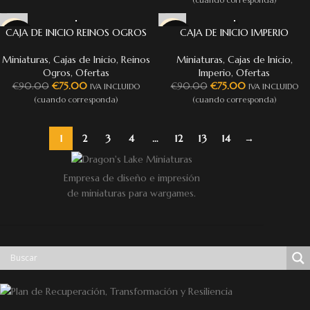
(cuando corresponda)
CAJA DE INICIO REINOS OGROS
CAJA DE INICIO IMPERIO
-17%
-17%
Miniaturas
,
Cajas de Inicio
,
Reinos
Miniaturas
,
Cajas de Inicio
,
Ogros
,
Ofertas
Imperio
,
Ofertas
€
75.00
€
75.00
€
90.00
€
90.00
IVA INCLUIDO
IVA INCLUIDO
(cuando corresponda)
(cuando corresponda)
1
2
3
4
…
12
13
14
→
Empresa de diseño e impresión
de miniaturas para wargames.