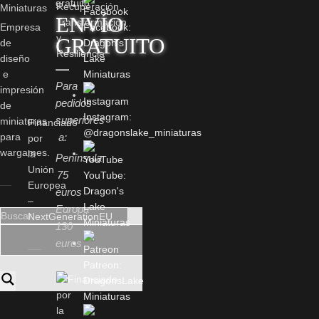
ENVÍO
Empresa
Facebook:
GRATUITO
de
Dragon's
diseño
Lake
e
Miniaturas
Para
impresión
pedidos
de
Instagram:
superiores
miniaturas
Financiado
@dragonslake_miniaturas
para
a:
por
wargames.
la
Península
Unión
75
YouTube:
Europea
Dragon's
euros
–
Lake
Europa
NextGenerationEU
Miniaturas
130
euros
Patreon:
DragonsLake
Miniaturas