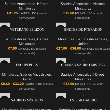
Saurios Ancestrales
,
Héroes
,
Saurios Ancestrales
,
Héroes
,
Miniaturas
Miniaturas
€
31.25
€
15.60
IVA INCLUIDO (cuando
IVA INCLUIDO (cuando
corresponda)
corresponda)
VETERANO ESLIZÓN
JINETES DE PTERADÓN
Saurios Ancestrales
,
Héroes
,
Miniaturas
,
Saurios Ancestrales
,
Miniaturas
Unidad
€
7.80
€
27.00
-
€
36.00
IVA INCLUIDO (cuando
IVA INCLUIDO (cuando
corresponda)
corresponda)
ESCUPEPÚAS
CHAMAN SAURIO MÍSTICO
Miniaturas
,
Saurios Ancestrales
,
Saurios Ancestrales
,
Héroes
,
Unidad
Miniaturas
€
9.60
-
€
33.20
€
12.60
IVA INCLUIDO (cuando
IVA INCLUIDO (cuando
corresponda)
corresponda)
SAURIOS MÍSTICOS
ESTIGIOSAURIO
Miniaturas
,
Saurios Ancestrales
,
Saurios Ancestrales
,
Monstruo
,