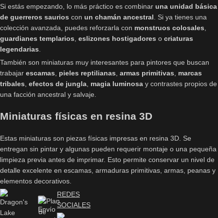
Si estás empezando, lo más práctico es combinar
una unidad básica
de guerreros saurios
con
un chamán ancestral
. Si ya tienes una
colección avanzada, puedes reforzarla con
monstruos colosales
,
guardianes templarios
,
eslizones hostigadores
o
criaturas
legendarias
.
También son miniaturas muy interesantes para pintores que buscan
trabajar
escamas
,
pieles reptilianas
,
armas primitivas
,
marcas
tribales
,
efectos de jungla
,
magia luminosa
y contrastes propios de
una facción ancestral y salvaje.
Miniaturas físicas en resina 3D
Estas miniaturas son piezas físicas impresas en resina 3D. Se
entregan sin pintar y algunas pueden requerir montaje o una pequeña
limpieza previa antes de imprimar. Esto permite conservar un nivel de
detalle excelente en escamas, armaduras primitivas, armas, peanas y
elementos decorativos.
REDES
SOCIALES