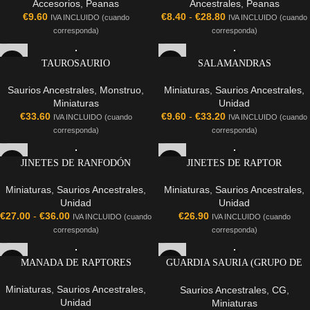
Accesorios
,
Peanas
Ancestrales
,
Peanas
€
9.60
€
8.40
-
€
28.80
IVA INCLUIDO (cuando
IVA INCLUIDO (cuando
corresponda)
corresponda)
TAUROSAURIO
SALAMANDRAS
Saurios Ancestrales
,
Monstruo
,
Miniaturas
,
Saurios Ancestrales
,
Miniaturas
Unidad
€
33.60
€
9.60
-
€
33.20
IVA INCLUIDO (cuando
IVA INCLUIDO (cuando
corresponda)
corresponda)
JINETES DE RANFODÓN
JINETES DE RAPTOR
Miniaturas
,
Saurios Ancestrales
,
Miniaturas
,
Saurios Ancestrales
,
Unidad
Unidad
€
27.00
-
€
36.00
€
26.90
IVA INCLUIDO (cuando
IVA INCLUIDO (cuando
corresponda)
corresponda)
MANADA DE RAPTORES
GUARDIA SAURIA (GRUPO DE
MANDO)
Miniaturas
,
Saurios Ancestrales
,
Saurios Ancestrales
,
CG
,
Unidad
Miniaturas