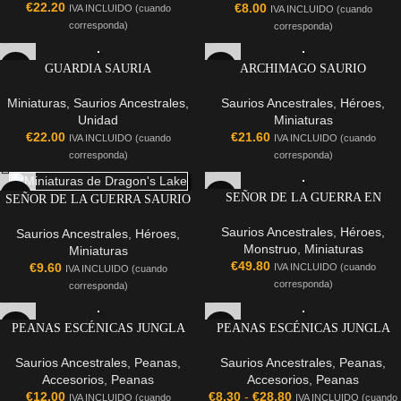
€
22.20
€
8.00
IVA INCLUIDO (cuando
IVA INCLUIDO (cuando
corresponda)
corresponda)
GUARDIA SAURIA
ARCHIMAGO SAURIO
Miniaturas
,
Saurios Ancestrales
,
Saurios Ancestrales
,
Héroes
,
Unidad
Miniaturas
€
22.00
€
21.60
IVA INCLUIDO (cuando
IVA INCLUIDO (cuando
corresponda)
corresponda)
SEÑOR DE LA GUERRA EN
SEÑOR DE LA GUERRA SAURIO
CARNOSAURIO
Saurios Ancestrales
,
Héroes
,
Saurios Ancestrales
,
Héroes
,
Monstruo
,
Miniaturas
Miniaturas
€
49.80
€
9.60
IVA INCLUIDO (cuando
IVA INCLUIDO (cuando
corresponda)
corresponda)
PEANAS ESCÉNICAS JUNGLA
PEANAS ESCÉNICAS JUNGLA
(32MM)
(25X25MM)
Saurios Ancestrales
,
Peanas
,
Saurios Ancestrales
,
Peanas
,
Accesorios
,
Peanas
Accesorios
,
Peanas
€
12.00
€
8.30
-
€
28.80
IVA INCLUIDO (cuando
IVA INCLUIDO (cuando