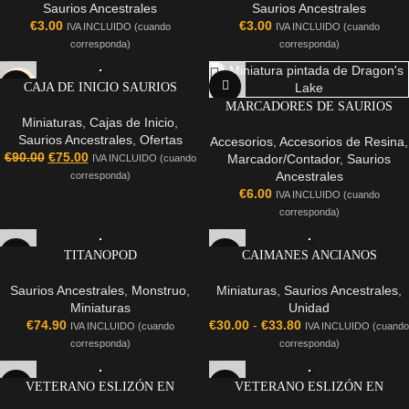
Saurios Ancestrales
Saurios Ancestrales
€
3.00
€
3.00
IVA INCLUIDO (cuando
IVA INCLUIDO (cuando
corresponda)
corresponda)
-17%
CAJA DE INICIO SAURIOS
ANCESTRALES
MARCADORES DE SAURIOS
Miniaturas
,
Cajas de Inicio
,
ANCESTRALES
Saurios Ancestrales
,
Ofertas
Accesorios
,
Accesorios de Resina
,
€
90.00
€
75.00
Marcador/Contador
,
Saurios
IVA INCLUIDO (cuando
Ancestrales
corresponda)
€
6.00
IVA INCLUIDO (cuando
corresponda)
TITANOPOD
CAIMANES ANCIANOS
Saurios Ancestrales
,
Monstruo
,
Miniaturas
,
Saurios Ancestrales
,
Miniaturas
Unidad
€
74.90
€
30.00
-
€
33.80
IVA INCLUIDO (cuando
IVA INCLUIDO (cuando
corresponda)
corresponda)
VETERANO ESLIZÓN EN
VETERANO ESLIZÓN EN
TIRANO
PTERADON