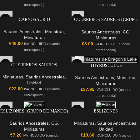
corresponda)
corresponda)
CARNOSAURIO
GUERREROS SAURIOS (GRUPO
DE MANDO)
Saurios Ancestrales
,
Monstruo
,
Saurios Ancestrales
,
CG
,
Miniaturas
Miniaturas
€
46.00
€
8.00
IVA INCLUIDO (cuando
IVA INCLUIDO (cuando
corresponda)
corresponda)
GUERREROS SAURIOS
THYROSCUTUS
Miniaturas
,
Saurios Ancestrales
,
Saurios Ancestrales
,
Monstruo
,
Unidad
Miniaturas
€
22.00
€
37.95
IVA INCLUIDO (cuando
IVA INCLUIDO (cuando
corresponda)
corresponda)
ESLIZONES (GRUPO DE MANDO)
ESLIZONES
Saurios Ancestrales
,
CG
,
Miniaturas
,
Saurios Ancestrales
,
Miniaturas
Unidad
€
7.20
€
19.60
IVA INCLUIDO (cuando
IVA INCLUIDO (cuando