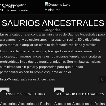
Skip to navigation
MENU
Skip to main content
SAURIOS ANCESTRALES
Categorías
En esta categoría encontrarás miniaturas de Saurios Ancestrales para
wargames, rol y coleccionismo, impresas en resina 3D y diseñadas
para montar o ampliar un ejército de fantasía reptiliana y mística.
Dispones de guerreros saurios, hostigadores eslizones, monstruos
colosales, chamanes ancestrales, guardianes templarios y criaturas
prehistóricas imbuidas de magia primigenia. Son miniaturas físicas,
suministradas sin pintar y preparadas para que puedas
personalizarlas con tu propio esquema de color.
Inicio
Miniaturas
Saurios Ancestrales
ANGULO VISIÓN SAURIOS
MARCADOR UNIDAD SAURIOS
ANCESTRALES
ANCESTRALES
Accesorios
,
Accesorios de Resina
,
Accesorios
,
Accesorios de Resina
,