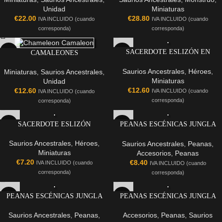
Unidad
Miniaturas
€
22.00
€
28.80
IVA INCLUIDO (cuando
IVA INCLUIDO (cuando
corresponda)
corresponda)
SACERDOTE ESLIZÓN EN
CAMALEONES
PALANQUÍN
Saurios Ancestrales
,
Héroes
,
Miniaturas
,
Saurios Ancestrales
,
Miniaturas
Unidad
€
12.60
€
12.60
IVA INCLUIDO (cuando
IVA INCLUIDO (cuando
corresponda)
corresponda)
SACERDOTE ESLIZÓN
PEANAS ESCÉNICAS JUNGLA
(50X100MM)
Saurios Ancestrales
,
Héroes
,
Saurios Ancestrales
,
Peanas
,
Miniaturas
Accesorios
,
Peanas
€
7.20
€
8.40
IVA INCLUIDO (cuando
IVA INCLUIDO (cuando
corresponda)
corresponda)
PEANAS ESCÉNICAS JUNGLA
PEANAS ESCÉNICAS JUNGLA
(40X40MM)
(20X20MM)
Saurios Ancestrales
,
Peanas
,
Accesorios
,
Peanas
,
Saurios