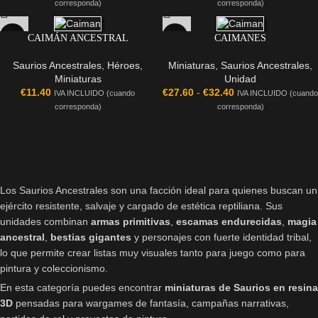
corresponda)
corresponda)
CAIMÁN ANCESTRAL
CAIMANES
Saurios Ancestrales
,
Héroes
,
Miniaturas
,
Saurios Ancestrales
,
Miniaturas
Unidad
€
11.40
€
27.60
-
€
32.40
IVA INCLUIDO (cuando
IVA INCLUIDO (cuando
corresponda)
corresponda)
Los Saurios Ancestrales son una facción ideal para quienes buscan un
ejército resistente, salvaje y cargado de estética reptiliana. Sus
unidades combinan
armas primitivas
,
escamas endurecidas
,
magia
ancestral
,
bestias gigantes
y personajes con fuerte identidad tribal,
lo que permite crear listas muy visuales tanto para juego como para
pintura y coleccionismo.
En esta categoría puedes encontrar
miniaturas de Saurios en resina
3D
pensadas para wargames de fantasía, campañas narrativas,