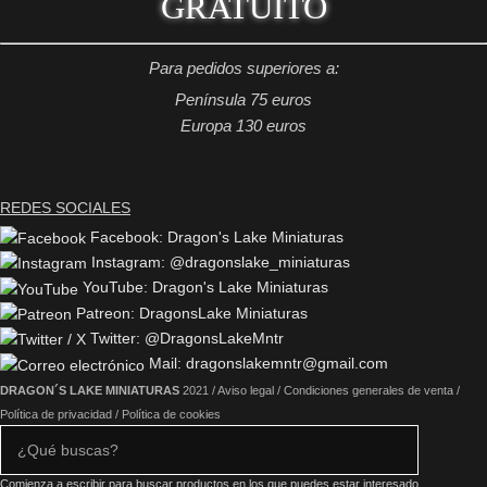
GRATUITO
Para pedidos superiores a:
Península 75 euros
Europa 130 euros
REDES SOCIALES
Facebook: Dragon's Lake Miniaturas
Instagram: @dragonslake_miniaturas
YouTube: Dragon's Lake Miniaturas
Patreon: DragonsLake Miniaturas
Twitter: @DragonsLakeMntr
Mail: dragonslakemntr@gmail.com
DRAGON´S LAKE MINIATURAS
2021 /
Aviso legal
/
Condiciones generales de venta
/
Política de privacidad
/
Política de cookies
Comienza a escribir para buscar productos en los que puedes estar interesado