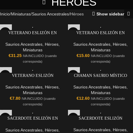
HÉROES
Inicio
Miniaturas
Saurios Ancestrales
Héroes
Show sidebar
VETERANO ESLIZÓN EN
VETERANO ESLIZÓN EN
TIRANO
PTERADON
Saurios Ancestrales
,
Héroes
,
Saurios Ancestrales
,
Héroes
,
Miniaturas
Miniaturas
€
31.25
€
15.60
IVA INCLUIDO (cuando
IVA INCLUIDO (cuando
corresponda)
corresponda)
VETERANO ESLIZÓN
CHAMAN SAURIO MÍSTICO
Saurios Ancestrales
,
Héroes
,
Saurios Ancestrales
,
Héroes
,
Miniaturas
Miniaturas
€
7.80
€
12.60
IVA INCLUIDO (cuando
IVA INCLUIDO (cuando
corresponda)
corresponda)
SACERDOTE ESLIZÓN EN
SACERDOTE ESLIZÓN
PALANQUÍN
Saurios Ancestrales
,
Héroes
,
Saurios Ancestrales
,
Héroes
,