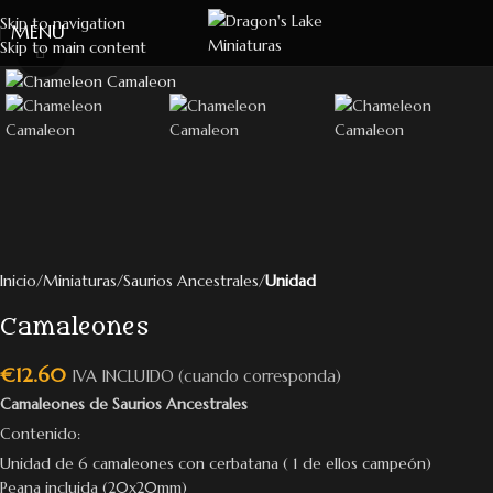
Skip to navigation
MENU
Skip to main content
Click to enlarge
Inicio
Miniaturas
Saurios Ancestrales
Unidad
Camaleones
€
12.60
IVA INCLUIDO (cuando corresponda)
Camaleones de Saurios Ancestrales
Contenido:
Unidad de 6 camaleones con cerbatana ( 1 de ellos campeón)
Peana incluida (20x20mm)