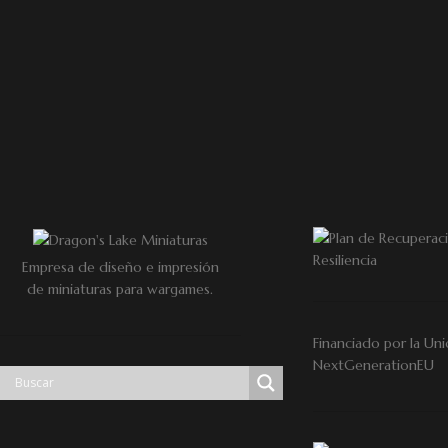
Empresa de diseño e impresión
de miniaturas para wargames.
Financiado por la Uni
NextGenerationEU