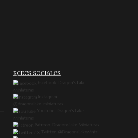
REDES SOCIALES
Facebook: Dragon's Lake
Miniaturas
Instagram:
@dragonslake_miniaturas
YouTube: Dragon's Lake
Miniaturas
Patreon: DragonsLake Miniaturas
Twitter: @DragonsLakeMntr