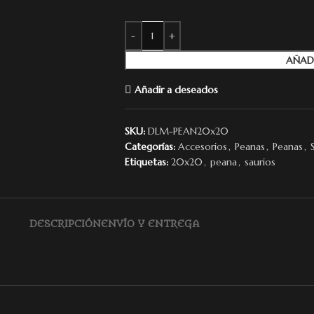
AÑAD
Añadir a deseados
SKU:
DLM-PEAN20x20
Categorías:
Accesorios
,
Peanas
,
Peanas
,
Etiquetas:
20x20
,
peana
,
saurios
DESCRIPCIÓN
ENVÍO Y ENTREGA