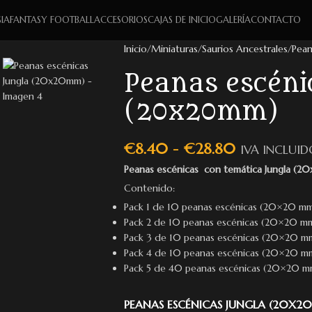
IA
FANTASY FOOTBALL
ACCESORIOS
CAJAS DE INICIO
GALERÍA
CONTACTO
Inicio
Miniaturas
Saurios Ancestrales
Pean
Peanas escéni
(20x20mm)
€
8.40
-
€
28.80
IVA INCLUID
Peanas escénicas con temática Jungla (
Contenido:
Pack 1 de 10 peanas escénicas (20×20 m
Pack 2 de 10 peanas escénicas (20×20 m
Pack 3 de 10 peanas escénicas (20×20 m
Pack 4 de 10 peanas escénicas (20×20 m
Pack 5 de 40 peanas escénicas (20×20 m
PEANAS ESCÉNICAS JUNGLA (20X2