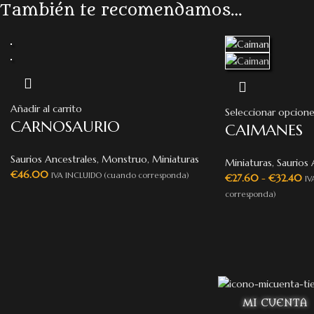
También te recomendamos…
Añadir al carrito
Seleccionar opcione
CARNOSAURIO
CAIMANES
Saurios Ancestrales
,
Monstruo
,
Miniaturas
Miniaturas
,
Saurios 
€
46.00
IVA INCLUIDO (cuando corresponda)
€
27.60
-
€
32.40
IV
corresponda)
MI CUENTA