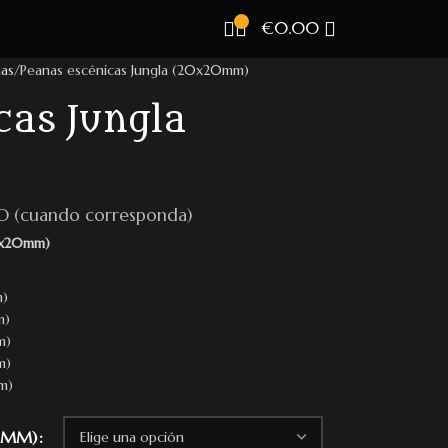
€
0.00
as
Peanas escénicas Jungla (20x20mm)
cas Jungla
O (cuando corresponda)
20x20mm)
m)
m)
m)
m)
m)
0MM)