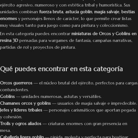
ejército agresivo, numeroso y con estética tribal y humorística. Sus
unidades combinan
fuerza bruta
,
astucia goblin
,
magia salvaje
,
bestias
enormes
y personajes llenos de carácter, lo que permite crear listas
muy visuales tanto para juego como para pintura y coleccionismo.
En esta categoría puedes encontrar
miniaturas de Orcos y Goblins en
resina 3D
pensadas para wargames de fantasía, campañas narrativas,
partidas de rol y proyectos de pintura.
Qué puedes encontrar en esta categoría
Orcos guerreros
— el núcleo brutal del ejército, perfectos para cargas
contundentes.
Goblins
— unidades numerosas, astutas y versátiles.
Chamanes orcos y goblins
— usuarios de magia salvaje e impredecible.
Jefes y líderes tribales
— personajes carismáticos que aportan pegada
y cohesión.
Trolls y ogros aliados
— criaturas enormes con gran presencia en
mesa.
Caballería ligera goblin
— rápida, molesta y perfecta para hostigar.