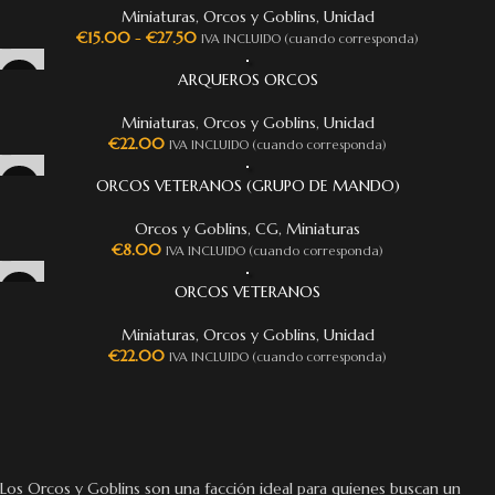
Miniaturas
,
Orcos y Goblins
,
Unidad
€
15.00
-
€
27.50
IVA INCLUIDO (cuando corresponda)
ARQUEROS ORCOS
Miniaturas
,
Orcos y Goblins
,
Unidad
€
22.00
IVA INCLUIDO (cuando corresponda)
ORCOS VETERANOS (GRUPO DE MANDO)
Orcos y Goblins
,
CG
,
Miniaturas
€
8.00
IVA INCLUIDO (cuando corresponda)
ORCOS VETERANOS
Miniaturas
,
Orcos y Goblins
,
Unidad
€
22.00
IVA INCLUIDO (cuando corresponda)
Los Orcos y Goblins son una facción ideal para quienes buscan un