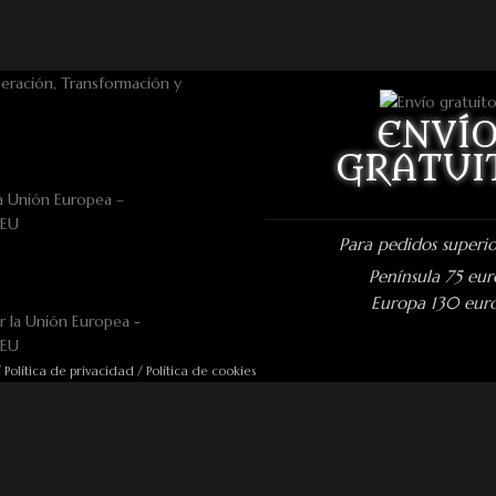
ENVÍ
GRATUI
a Unión Europea –
nEU
Para pedidos superio
Península 75 eur
Europa 130 eur
/
Política de privacidad
/
Política de cookies