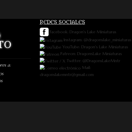
REDES SOCIALES
Facebook: Dragon's Lake Miniaturas
O
Instagram: @dragonslake_miniaturas
TO
YouTube: Dragon's Lake Miniaturas
Patreon: DragonsLake Miniaturas
Twitter: @DragonsLakeMntr
res a:
Mail:
os
dragonslakemntr@gmail.com
os