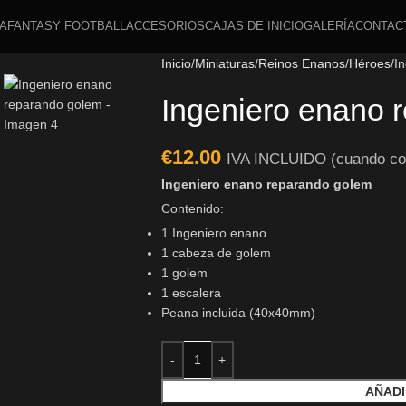
A
FANTASY FOOTBALL
ACCESORIOS
CAJAS DE INICIO
GALERÍA
CONTAC
Inicio
Miniaturas
Reinos Enanos
Héroes
I
Ingeniero enano 
€
12.00
IVA INCLUIDO (cuando co
Ingeniero enano reparando golem
Contenido:
1 Ingeniero enano
1 cabeza de golem
1 golem
1 escalera
Peana incluida (40x40mm)
AÑADI