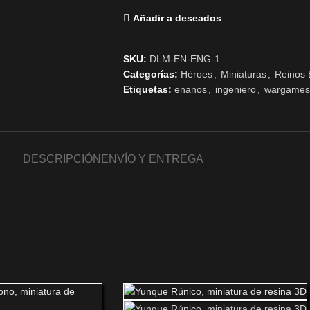
Añadir a deseados
SKU:
DLM-EN-ENG-1
Categorías:
Héroes
,
Miniaturas
,
Reinos
Etiquetas:
enanos
,
ingeniero
,
wargames
DESCRIPCIÓN
ENVÍO Y ENTREGA