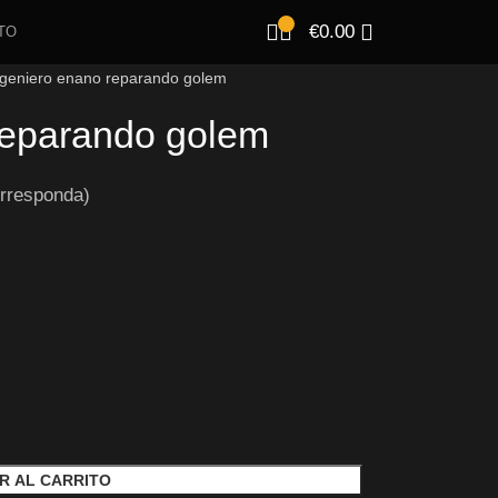
€
0.00
TO
ngeniero enano reparando golem
reparando golem
rresponda)
R AL CARRITO