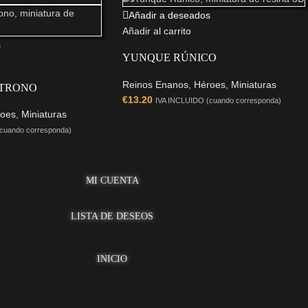
Añadir a deseados
Añadir al carrito
s
YUNQUE RÚNICO
Reinos Enanos
,
Héroes
,
Miniaturas
 TRONO
€
13.20
IVA INCLUIDO (cuando corresponda)
oes
,
Miniaturas
cuando corresponda)
MI CUENTA
LISTA DE DESEOS
INICIO