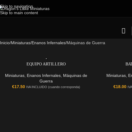
Skip to navigation
Skip to main content
Inicio
Miniaturas
Enanos Infernales
Máquinas de Guerra
EQUIPO ARTILLERO
BA
Miniaturas
,
Enanos Infernales
,
Máquinas de
Miniaturas
,
E
Guerra
€
17.50
€
18.00
IVA INCLUIDO (cuando corresponda)
IV