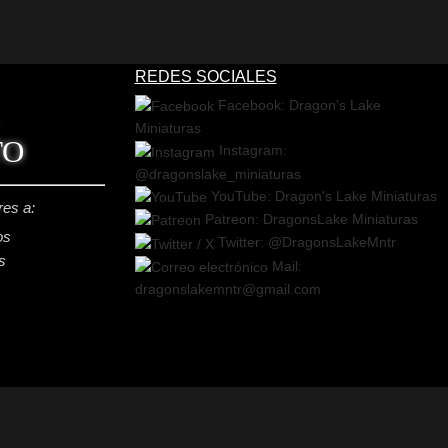
REDES SOCIALES
Facebook: Dragon's Lake
Miniaturas
TO
Instagram:
@dragonslake_miniaturas
YouTube: Dragon's Lake Miniaturas
res a:
Patreon: DragonsLake Miniaturas
os
Twitter: @DragonsLakeMntr
s
Mail:
dragonslakemntr@gmail.com