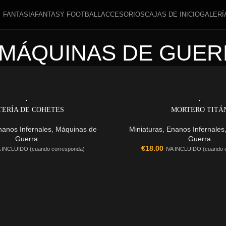
FANTASIA
FANTASY FOOTBALL
ACCESORIOS
CAJAS DE INICIO
GALERÍ
MÁQUINAS DE GUER
TERÍA DE COHETES
MORTERO TITÁ
nanos Infernales
,
Máquinas de
Miniaturas
,
Enanos Infernales
Guerra
Guerra
€
18.00
A INCLUIDO (cuando corresponda)
IVA INCLUIDO (cuando 