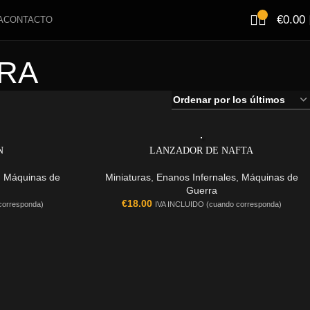
€
0.00
A
CONTACTO
RA
N
LANZADOR DE NAFTA
,
Máquinas de
Miniaturas
,
Enanos Infernales
,
Máquinas de
Guerra
€
18.00
corresponda)
IVA INCLUIDO (cuando corresponda)