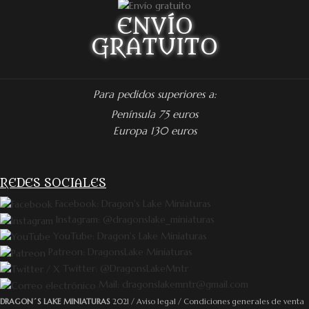
ENVÍO
GRATUITO
Para pedidos superiores a:
Península 75 euros
Europa 130 euros
REDES SOCIALES
Facebook: Dragon's Lake Miniaturas
Instagram: @dragonslake_miniaturas
YouTube: Dragon's Lake Miniaturas
Patreon: DragonsLake Miniaturas
Twitter: @DragonsLakeMntr
Mail: dragonslakemntr@gmail.com
DRAGON´S LAKE MINIATURAS
2021 /
Aviso legal
/
Condiciones generales de venta