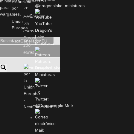
superiores
miniaturas
Financiado
@dragonslake_miniaturas
para
a:
por
wargames.
la
Península
Unión
75
YouTube:
Europea
Dragon's
euros
–
Lake
Europa
NextGenerationEU
Miniaturas
130
euros
Patreon:
DragonsLake
Miniaturas
Twitter:
@DragonsLakeMntr
Mail: