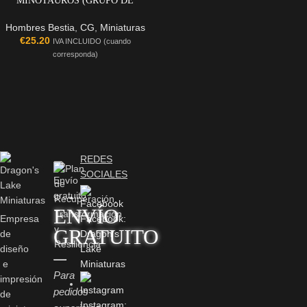
MINOTAUROS (GRUPO DE
MANDO)
Hombres Bestia
,
CG
,
Miniaturas
€
25.20
IVA INCLUIDO (cuando
corresponda)
REDES
SOCIALES
ENVÍO
Empresa
Facebook:
GRATUITO
de
Dragon's
diseño
Lake
e
Miniaturas
Para
impresión
pedidos
de
Instagram: