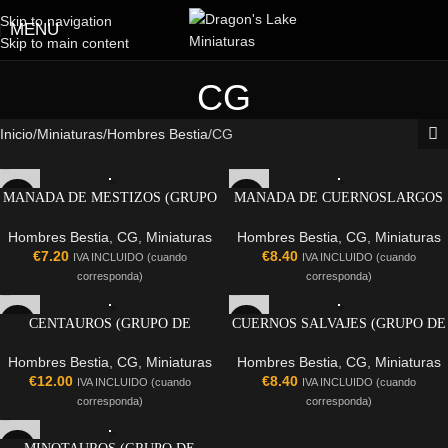
Skip to navigation
MENU
Skip to main content
CG
Inicio
Miniaturas
Hombres Bestia
CG
MANADA DE MESTIZOS (GRUPO
MANADA DE CUERNOSLARGOS
DE MANDO)
(GRUPO DE MANDO)
Hombres Bestia
,
CG
,
Miniaturas
Hombres Bestia
,
CG
,
Miniaturas
€
7.20
€
8.40
IVA INCLUIDO (cuando
IVA INCLUIDO (cuando
corresponda)
corresponda)
CENTAUROS (GRUPO DE
CUERNOS SALVAJES (GRUPO DE
MANDO)
MANDO)
Hombres Bestia
,
CG
,
Miniaturas
Hombres Bestia
,
CG
,
Miniaturas
€
12.00
€
8.40
IVA INCLUIDO (cuando
IVA INCLUIDO (cuando
corresponda)
corresponda)