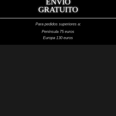
ENVÍO
GRATUITO
Para pedidos superiores a:
Península 75 euros
Europa 130 euros
REDES SOCIALES
Facebook: Dragon's Lake Miniaturas
Instagram: @dragonslake_miniaturas
YouTube: Dragon's Lake Miniaturas
Patreon: DragonsLake Miniaturas
Twitter: @DragonsLakeMntr
Mail: dragonslakemntr@gmail.com
DRAGON´S LAKE MINIATURAS
2021 /
Aviso legal
/
Condiciones generales de venta
/
Política de privacidad
/
Política de cookies