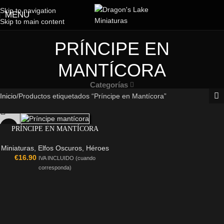
Skip to navigation
MENU
Skip to main content
PRÍNCIPE EN
MANTÍCORA
Categorías
Inicio
Productos etiquetados “Príncipe en Mantícora”
PRÍNCIPE EN MANTÍCORA
Miniaturas
,
Elfos Oscuros
,
Héroes
€
16.90
IVA INCLUIDO (cuando
corresponda)