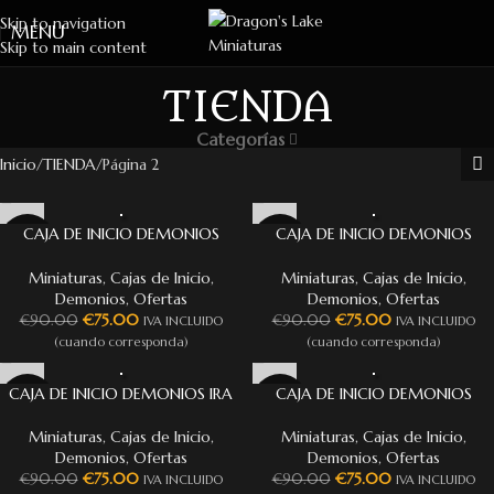
Skip to navigation
MENU
Skip to main content
TIENDA
Categorías
Inicio
TIENDA
Página 2
CAJA DE INICIO DEMONIOS
CAJA DE INICIO DEMONIOS
-17%
-17%
CAMBIO
LUJURIA
Miniaturas
,
Cajas de Inicio
,
Miniaturas
,
Cajas de Inicio
,
Demonios
,
Ofertas
Demonios
,
Ofertas
€
75.00
€
75.00
€
90.00
€
90.00
IVA INCLUIDO
IVA INCLUIDO
(cuando corresponda)
(cuando corresponda)
CAJA DE INICIO DEMONIOS IRA
CAJA DE INICIO DEMONIOS
-17%
-17%
PESTILENCIA
Miniaturas
,
Cajas de Inicio
,
Miniaturas
,
Cajas de Inicio
,
Demonios
,
Ofertas
Demonios
,
Ofertas
€
75.00
€
75.00
€
90.00
€
90.00
IVA INCLUIDO
IVA INCLUIDO