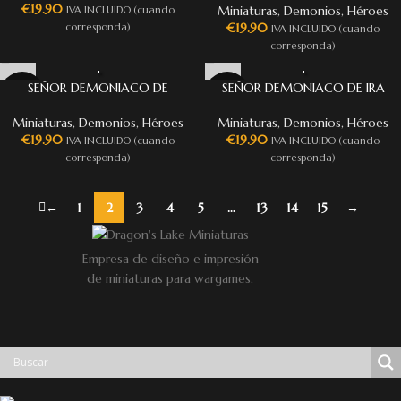
€
19.90
Miniaturas
,
Demonios
,
Héroes
IVA INCLUIDO (cuando
€
19.90
corresponda)
IVA INCLUIDO (cuando
corresponda)
SEÑOR DEMONIACO DE
SEÑOR DEMONIACO DE IRA
PESTILENCIA
Miniaturas
,
Demonios
,
Héroes
Miniaturas
,
Demonios
,
Héroes
€
19.90
€
19.90
IVA INCLUIDO (cuando
IVA INCLUIDO (cuando
corresponda)
corresponda)
←
1
2
3
4
5
…
13
14
15
→
Empresa de diseño e impresión
de miniaturas para wargames.