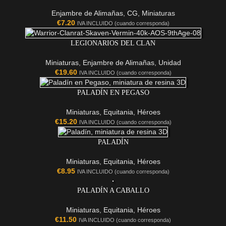
Enjambre de Alimañas
,
CG
,
Miniaturas
€
7.20
IVA INCLUIDO (cuando corresponda)
LEGIONARIOS DEL CLAN
Miniaturas
,
Enjambre de Alimañas
,
Unidad
€
19.60
IVA INCLUIDO (cuando corresponda)
PALADÍN EN PEGASO
Miniaturas
,
Equitania
,
Héroes
€
15.20
IVA INCLUIDO (cuando corresponda)
PALADÍN
Miniaturas
,
Equitania
,
Héroes
€
8.95
IVA INCLUIDO (cuando corresponda)
PALADÍN A CABALLO
Miniaturas
,
Equitania
,
Héroes
€
11.50
IVA INCLUIDO (cuando corresponda)