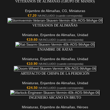
VETERANOS DE ALIMAÑAS (GRUPO DE MANDO)
Enjambre de Alimañas
,
CG
,
Miniaturas
€
7.20
IVA INCLUIDO (cuando corresponda)
VETERANOS DE ALIMAÑAS
Miniaturas
,
Enjambre de Alimañas
,
Unidad
€
19.60
IVA INCLUIDO (cuando corresponda)
ENJAMBRE DE RATAS
Miniaturas
,
Enjambre de Alimañas
,
Unidad
€
10.90
IVA INCLUIDO (cuando corresponda)
ARTEFACTO DE CHISPA DE LA PERDICIÓN
Miniaturas
,
Enjambre de Alimañas
,
Unidad
€
24.50
IVA INCLUIDO (cuando corresponda)
INGENIERO ARCANO EN BRUTO
Miniaturas
,
Enjambre de Alimañas
,
Héroes