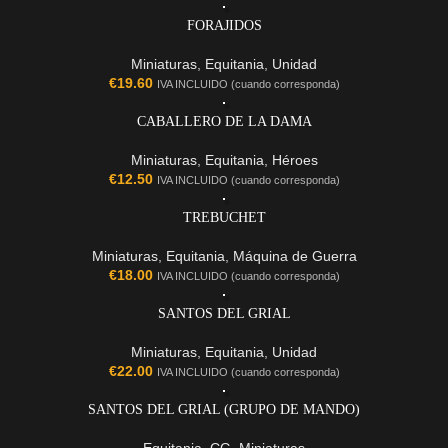
FORAJIDOS
Miniaturas
,
Equitania
,
Unidad
€
19.60
IVA INCLUIDO (cuando corresponda)
CABALLERO DE LA DAMA
Miniaturas
,
Equitania
,
Héroes
€
12.50
IVA INCLUIDO (cuando corresponda)
TREBUCHET
Miniaturas
,
Equitania
,
Máquina de Guerra
€
18.00
IVA INCLUIDO (cuando corresponda)
SANTOS DEL GRIAL
Miniaturas
,
Equitania
,
Unidad
€
22.00
IVA INCLUIDO (cuando corresponda)
SANTOS DEL GRIAL (GRUPO DE MANDO)