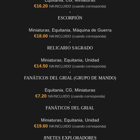
Equitania
,
CG
,
Miniaturas
€
16.20
IVA INCLUIDO (cuando corresponda)
ESCORPIÓN
Miniaturas
,
Equitania
,
Máquina de Guerra
€
18.00
IVA INCLUIDO (cuando corresponda)
RELICARIO SAGRADO
Miniaturas
,
Equitania
,
Unidad
€
14.50
IVA INCLUIDO (cuando corresponda)
FANÁTICOS DEL GRIAL (GRUPO DE MANDO)
Equitania
,
CG
,
Miniaturas
€
7.20
IVA INCLUIDO (cuando corresponda)
FANÁTICOS DEL GRIAL
Miniaturas
,
Equitania
,
Unidad
€
19.60
IVA INCLUIDO (cuando corresponda)
JINETES EXPLORADORES