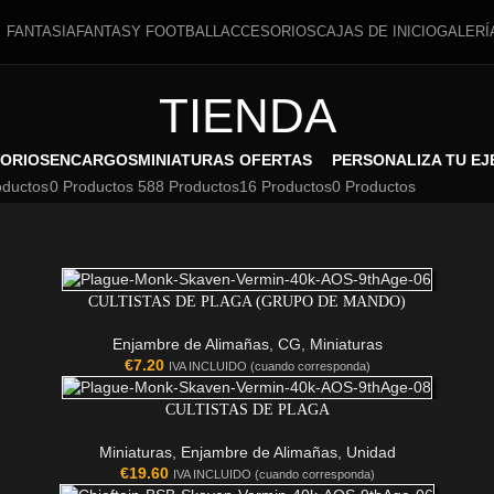
FANTASIA
FANTASY FOOTBALL
ACCESORIOS
CAJAS DE INICIO
GALERÍ
TIENDA
ORIOS
ENCARGOS
MINIATURAS
OFERTAS
PERSONALIZA TU EJ
oductos
0 Productos
588 Productos
16 Productos
0 Productos
CULTISTAS DE PLAGA (GRUPO DE MANDO)
Enjambre de Alimañas
,
CG
,
Miniaturas
€
7.20
IVA INCLUIDO (cuando corresponda)
CULTISTAS DE PLAGA
Miniaturas
,
Enjambre de Alimañas
,
Unidad
€
19.60
IVA INCLUIDO (cuando corresponda)