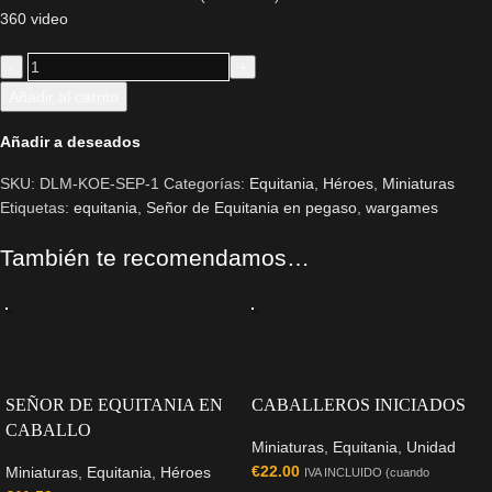
360 video
Añadir al carrito
Añadir a deseados
SKU:
DLM-KOE-SEP-1
Categorías:
Equitania
,
Héroes
,
Miniaturas
Etiquetas:
equitania
,
Señor de Equitania en pegaso
,
wargames
También te recomendamos…
SEÑOR DE EQUITANIA EN
CABALLEROS INICIADOS
CABALLO
Miniaturas
,
Equitania
,
Unidad
€
22.00
Miniaturas
,
Equitania
,
Héroes
IVA INCLUIDO (cuando