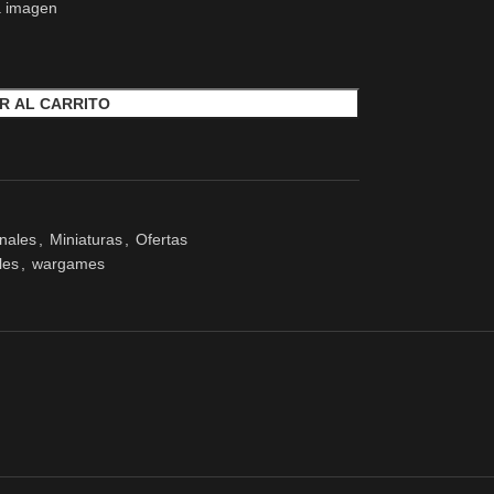
a imagen
R AL CARRITO
nales
,
Miniaturas
,
Ofertas
les
,
wargames