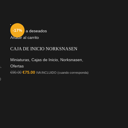
-17%
Añadir a deseados
Añadir al carrito
CAJA DE INICIO NORKSNASEN
Miniaturas
,
Cajas de Inicio
,
Norksnasen
,
s
,
Ofertas
€
75.00
€
90.00
IVA INCLUIDO (cuando corresponda)
)