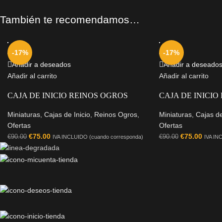
También te recomendamos…
-17%
-17%
Añadir a deseados
Añadir a deseado
Añadir al carrito
Añadir al carrito
CAJA DE INICIO REINOS OGROS
CAJA DE INICIO
Miniaturas
,
Cajas de Inicio
,
Reinos Ogros
,
Miniaturas
,
Cajas de
Ofertas
Ofertas
€
75.00
€
75.00
€
90.00
€
90.00
IVA INCLUIDO (cuando corresponda)
IVA IN