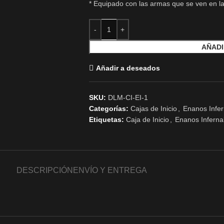
* Equipado con las armas que se ven en l
AÑADI
Añadir a deseados
SKU:
DLM-CI-EI-1
Categorías:
Cajas de Inicio
,
Enanos Infer
Etiquetas:
Caja de Inicio
,
Enanos Inferna
DESCRIPCIÓN
ENVÍO Y ENTREGA