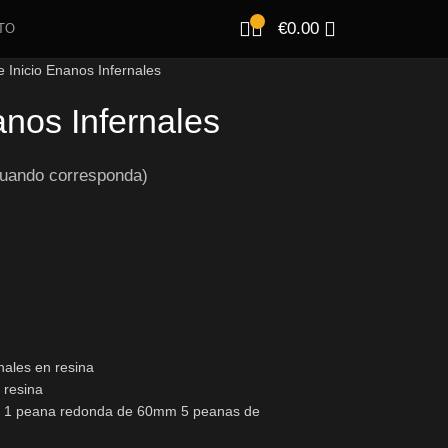
€
0.00
TO
e Inicio Enanos Infernales
anos Infernales
uando corresponda)
nales en resina
 resina
m 1 peana redonda de 60mm 5 peanas de