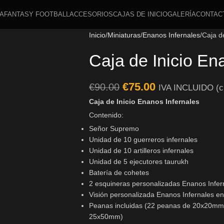
A
FANTASY FOOTBALL
ACCESORIOS
CAJAS DE INICIO
GALERÍA
CONTAC
Inicio
Miniaturas
Enanos Infernales
Caja d
Caja de Inicio En
€
75.00
€
90.00
IVA INCLUIDO (c
Caja de Inicio Enanos Infernales
Contenido:
Señor Supremo
Unidad de 10 guerreros infernales
Unidad de 10 artilleros infernales
Unidad de 5 ejecutores taurukh
Batería de cohetes
2 esquineras personalizadas Enanos Infer
Visión personalizada Enanos Infernales en
Peanas incluidas (22 peanas de 20x20m
25x50mm)