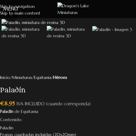
Skip to navigation
MENU
Skip to main content
Click to enlarge
Inicio
Miniaturas
Equitania
Héroes
Paladín
€
8.95
IVA INCLUIDO (cuando corresponda)
Paladín
de Equitania
Contenido:
Paladín
Peanas cuadradas incluidas (20x20mm)