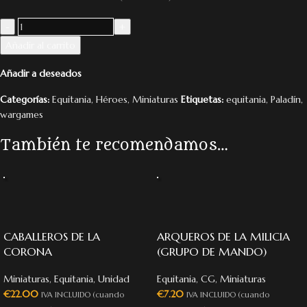
Añadir al carrito
Añadir a deseados
Categorías:
Equitania
,
Héroes
,
Miniaturas
Etiquetas:
equitania
,
Paladín
,
wargames
También te recomendamos…
CABALLEROS DE LA
ARQUEROS DE LA MILICIA
CORONA
(GRUPO DE MANDO)
Miniaturas
,
Equitania
,
Unidad
Equitania
,
CG
,
Miniaturas
€
22.00
€
7.20
IVA INCLUIDO (cuando
IVA INCLUIDO (cuando