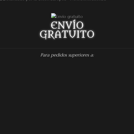
ENVÍO
GRATUITO
Para pedidos superiores a:
Península 75 euros
Europa 130 euros
REDES SOCIALES
Facebook: Dragon's Lake Miniaturas
Instagram: @dragonslake_miniaturas
YouTube: Dragon's Lake Miniaturas
Patreon: DragonsLake Miniaturas
Twitter: @DragonsLakeMntr