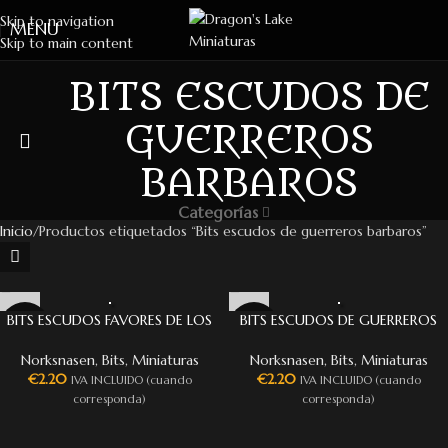
Skip to navigation
MENU
Skip to main content
BITS ESCUDOS DE
GUERREROS
BARBAROS
Categorías
Inicio
Productos etiquetados “Bits escudos de guerreros barbaros”
BITS ESCUDOS FAVORES DE LOS
BITS ESCUDOS DE GUERREROS
DIOSES
BARBAROS
Norksnasen
,
Bits
,
Miniaturas
Norksnasen
,
Bits
,
Miniaturas
€
2.20
€
2.20
IVA INCLUIDO (cuando
IVA INCLUIDO (cuando
corresponda)
corresponda)