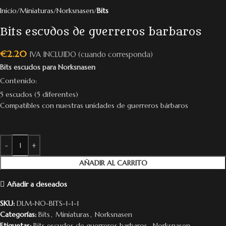
Inicio
Miniaturas
Norksnasen
Bits
Bits escudos de guerreros barbaros
€
2.20
IVA INCLUIDO (cuando corresponda)
Bits escudos para Norksnasen
Contenido:
5 escudos (5 diferentes)
Compatibles con nuestras unidades de guerreros bárbaros
AÑADIR AL CARRITO
Añadir a deseados
SKU:
DLM-NO-BITS-1-1-1
Categorías:
Bits
,
Miniaturas
,
Norksnasen
Etiquetas:
Bits escudos de guerreros barbaros
,
Norksnasen
,