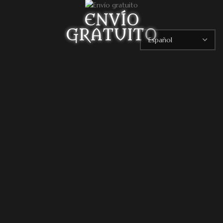
ENVÍO
GRATUITO
Para pedidos superiores a:
Península 75 euros
Europa 130 euros
REDES SOCIALES
Facebook: Dragon's Lake Miniaturas
Instagram: @dragonslake_miniaturas
YouTube: Dragon's Lake Miniaturas
Patreon: DragonsLake Miniaturas
Twitter: @DragonsLakeMntr
Mail: dragonslakemntr@gmail.com
DRAGON´S LAKE MINIATURAS
2021 /
Aviso legal
/
Condiciones generales de venta