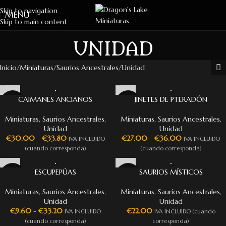
Skip to navigation
MENU
Skip to main content
UNIDAD
Inicio
Miniaturas
Saurios Ancestrales
Unidad
CAIMANES ANCIANOS
JINETES DE PTERADÓN
Miniaturas
,
Saurios Ancestrales
,
Miniaturas
,
Saurios Ancestrales
,
Unidad
Unidad
€
30.00
-
€
33.80
€
27.00
-
€
36.00
IVA INCLUIDO
IVA INCLUIDO
(cuando corresponda)
(cuando corresponda)
ESCUPEPÚAS
SAURIOS MÍSTICOS
Miniaturas
,
Saurios Ancestrales
,
Miniaturas
,
Saurios Ancestrales
,
Unidad
Unidad
€
9.60
-
€
33.20
€
22.00
IVA INCLUIDO
IVA INCLUIDO (cuando
(cuando corresponda)
corresponda)