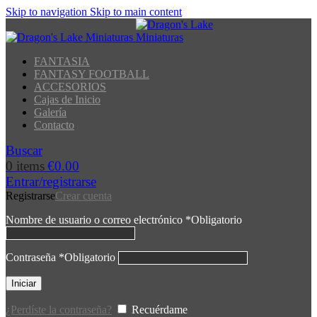
Skip to navigation
Skip to main content
FANTASIA
FANTASY FOOTBALL
ACCESORIOS
Cajas de Inicio
Galería
Contacto
Buscar
0
items
€
0.00
Entrar/registrarse
Registrarse
Crear cuenta
Nombre de usuario o correo electrónico
*
Obligatorio
Contraseña
*
Obligatorio
Iniciar
¿Perdíste la contraseña?
Recuérdame