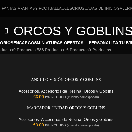
FANTASIA
FANTASY FOOTBALL
ACCESORIOS
CAJAS DE INICIO
GALERÍ
ORCOS Y GOBLIN
ORIOS
ENCARGOS
MINIATURAS
OFERTAS
PERSONALIZA TU EJ
oductos
0 Productos
588 Productos
16 Productos
0 Productos
ANGULO VISIÓN ORCOS Y GOBLINS
Accesorios
,
Accesorios de Resina
,
Orcos y Goblins
€
3.00
IVA INCLUIDO (cuando corresponda)
MARCADOR UNIDAD ORCOS Y GOBLINS
Accesorios
,
Accesorios de Resina
,
Orcos y Goblins
€
3.00
IVA INCLUIDO (cuando corresponda)