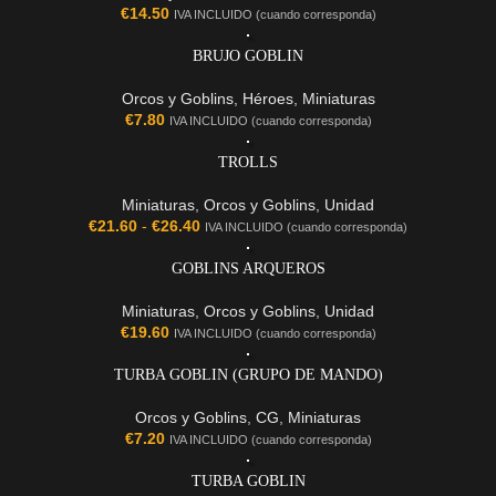
€
14.50
IVA INCLUIDO (cuando corresponda)
BRUJO GOBLIN
Orcos y Goblins
,
Héroes
,
Miniaturas
€
7.80
IVA INCLUIDO (cuando corresponda)
TROLLS
Miniaturas
,
Orcos y Goblins
,
Unidad
€
21.60
-
€
26.40
IVA INCLUIDO (cuando corresponda)
GOBLINS ARQUEROS
Miniaturas
,
Orcos y Goblins
,
Unidad
€
19.60
IVA INCLUIDO (cuando corresponda)
TURBA GOBLIN (GRUPO DE MANDO)
Orcos y Goblins
,
CG
,
Miniaturas
€
7.20
IVA INCLUIDO (cuando corresponda)
TURBA GOBLIN