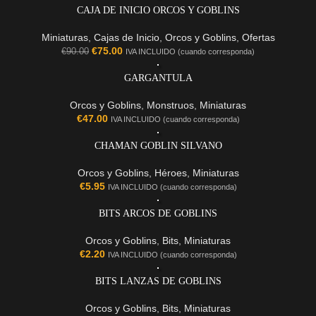
CAJA DE INICIO ORCOS Y GOBLINS
Miniaturas
,
Cajas de Inicio
,
Orcos y Goblins
,
Ofertas
€
75.00
€
90.00
IVA INCLUIDO (cuando corresponda)
GARGANTULA
Orcos y Goblins
,
Monstruos
,
Miniaturas
€
47.00
IVA INCLUIDO (cuando corresponda)
CHAMAN GOBLIN SILVANO
Orcos y Goblins
,
Héroes
,
Miniaturas
€
5.95
IVA INCLUIDO (cuando corresponda)
BITS ARCOS DE GOBLINS
Orcos y Goblins
,
Bits
,
Miniaturas
€
2.20
IVA INCLUIDO (cuando corresponda)
BITS LANZAS DE GOBLINS
Orcos y Goblins
,
Bits
,
Miniaturas