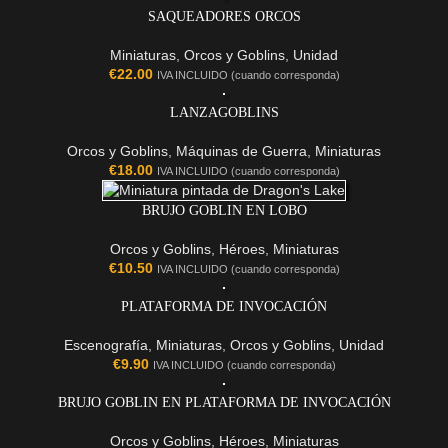
SAQUEADORES ORCOS
Miniaturas
,
Orcos y Goblins
,
Unidad
€
22.00
IVA INCLUIDO (cuando corresponda)
LANZAGOBLINS
Orcos y Goblins
,
Máquinas de Guerra
,
Miniaturas
€
18.00
IVA INCLUIDO (cuando corresponda)
BRUJO GOBLIN EN LOBO
Orcos y Goblins
,
Héroes
,
Miniaturas
€
10.50
IVA INCLUIDO (cuando corresponda)
PLATAFORMA DE INVOCACIÓN
Escenografía
,
Miniaturas
,
Orcos y Goblins
,
Unidad
€
9.90
IVA INCLUIDO (cuando corresponda)
BRUJO GOBLIN EN PLATAFORMA DE INVOCACIÓN
Orcos y Goblins
,
Héroes
,
Miniaturas