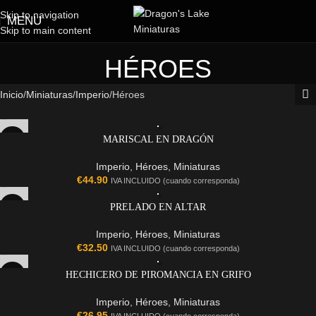
Skip to navigation
MENU
Skip to main content
HÉROES
Inicio
Miniaturas
Imperio
Héroes
MARISCAL EN DRAGÓN
Imperio
,
Héroes
,
Miniaturas
€
44.90
IVA INCLUIDO (cuando corresponda)
PRELADO EN ALTAR
Imperio
,
Héroes
,
Miniaturas
€
32.50
IVA INCLUIDO (cuando corresponda)
HECHICERO DE PIROMANCIA EN GRIFO
Imperio
,
Héroes
,
Miniaturas
€
26.95