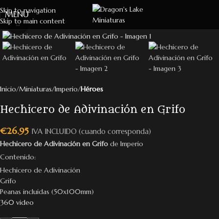
Skip to navigation
MENU
Skip to main content
Click to enlarge
Inicio
Miniaturas
Imperio
Héroes
Hechicero de Adivinación en Grifo
€
26.95
IVA INCLUIDO (cuando corresponda)
Hechicero de Adivinación en Grifo
de Imperio
Contenido:
Hechicero de Adivinación
Grifo
Peanas incluidas (50x100mm)
360 video