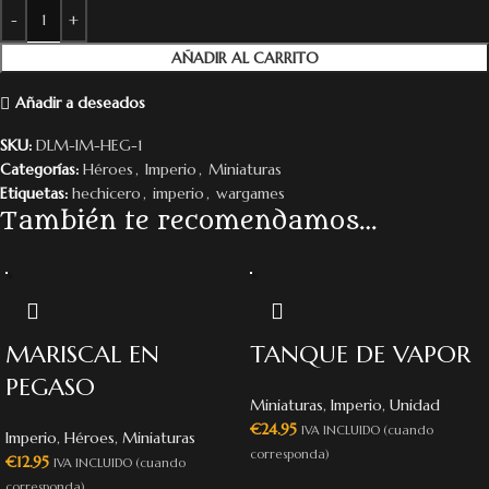
AÑADIR AL CARRITO
Añadir a deseados
SKU:
DLM-IM-HEG-1
Categorías:
Héroes
,
Imperio
,
Miniaturas
Etiquetas:
hechicero
,
imperio
,
wargames
También te recomendamos…
MARISCAL EN
TANQUE DE VAPOR
PEGASO
Miniaturas
,
Imperio
,
Unidad
€
24.95
IVA INCLUIDO (cuando
Imperio
,
Héroes
,
Miniaturas
corresponda)
€
12.95
IVA INCLUIDO (cuando
corresponda)