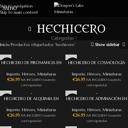
Skip to navigation
MENU
Skip to main content
HECHICERO
Categorías
Inicio
Productos etiquetados “hechicero”
Show sidebar
HECHICERO DE PIROMANCIA EN
HECHICERO DE COSMOLOGÍA
GRIFO
EN GRIFO
Imperio
,
Héroes
,
Miniaturas
Imperio
,
Héroes
,
Miniaturas
€
26.95
€
26.95
IVA INCLUIDO (cuando
IVA INCLUIDO (cuando
corresponda)
corresponda)
HECHICERO DE ALQUIMIA EN
HECHICERO DE ADIVINACIÓN EN
GRIFO
GRIFO
Imperio
,
Héroes
,
Miniaturas
Imperio
,
Héroes
,
Miniaturas
€
26.95
€
26.95
IVA INCLUIDO (cuando
IVA INCLUIDO (cuando
corresponda)
corresponda)