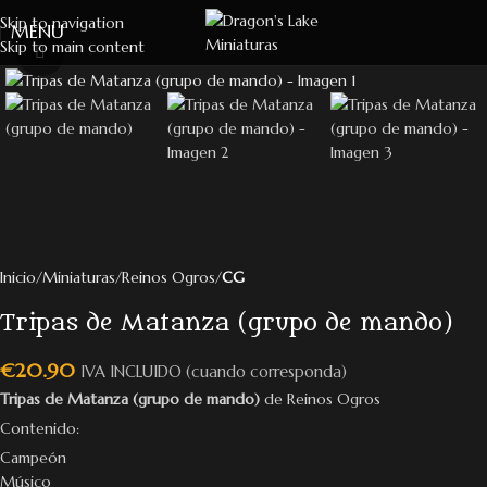
Skip to navigation
MENU
Skip to main content
Click to enlarge
Inicio
Miniaturas
Reinos Ogros
CG
Tripas de Matanza (grupo de mando)
€
20.90
IVA INCLUIDO (cuando corresponda)
Tripas de Matanza (grupo de mando)
de Reinos Ogros
Contenido:
Campeón
Músico