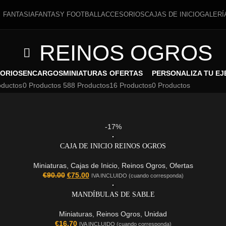
FANTASIA
FANTASY FOOTBALL
ACCESORIOS
CAJAS DE INICIO
GALERÍ
REINOS OGROS
ORIOS
ENCARGOS
MINIATURAS
OFERTAS
PERSONALIZA TU EJ
oductos
0 Productos
588 Productos
16 Productos
0 Productos
-17%
CAJA DE INICIO REINOS OGROS
Miniaturas
,
Cajas de Inicio
,
Reinos Ogros
,
Ofertas
€
90.00
€
75.00
IVA INCLUIDO (cuando corresponda)
MANDÍBULAS DE SABLE
Miniaturas
,
Reinos Ogros
,
Unidad
€
16.70
IVA INCLUIDO (cuando corresponda)