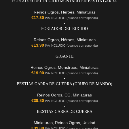
PORTADOR DEL RUGIDO MONTADO EN BESTIA GARRA
Reinos Ogros
,
Héroes
,
Miniaturas
€
17.30
IVA INCLUIDO (cuando corresponda)
PORTADOR DEL RUGIDO
Reinos Ogros
,
Héroes
,
Miniaturas
€
13.90
IVA INCLUIDO (cuando corresponda)
GIGANTE
Reinos Ogros
,
Monstruos
,
Miniaturas
€
19.90
IVA INCLUIDO (cuando corresponda)
BESTIAS GARRA DE GUERRA (GRUPO DE MANDO)
Reinos Ogros
,
CG
,
Miniaturas
€
39.80
IVA INCLUIDO (cuando corresponda)
BESTIAS GARRA DE GUERRA
Miniaturas
,
Reinos Ogros
,
Unidad
€
39.80
IVA INCLUIDO (cuando corresponda)