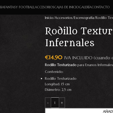
SIA
FANTASY FOOTBALL
ACCESORIOS
CAJAS DE INICIO
GALERÍA
CONTACTO
Inicio
Accesorios
Escenografía
Rodillo Te
Rodillo Textu
Infernales
€
14.90
IVA INCLUIDO (cuando 
Rodillo Texturizado
para Enanos Infernales
Contenido:
Rodillo Texturizado
Longitud: 15 cm
Diámetro: 2,5 cm
AÑAD