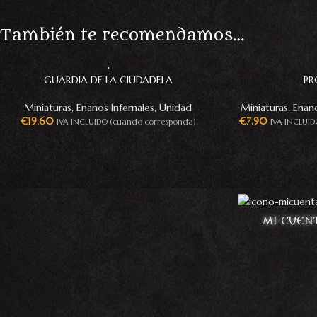
También te recomendamos…
GUARDIA DE LA CIUDADELA
PR
Miniaturas
,
Enanos Infernales
,
Unidad
Miniaturas
,
Enano
€
19.60
€
7.90
IVA INCLUIDO (cuando corresponda)
IVA INCLUID
MI CUEN