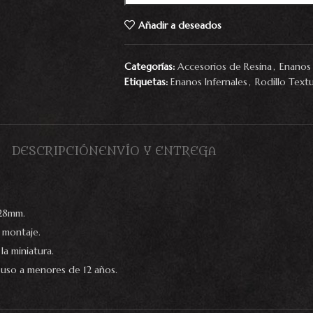
Añadir a deseados
Categorías:
Accesorios de Resina
,
Enanos 
Etiquetas:
Enanos Infernales
,
Rodillo Text
DESCRIPCIÓN
ENVÍO Y ENTREGA
 28mm.
n montaje.
la miniatura.
uso a menores de 12 años.