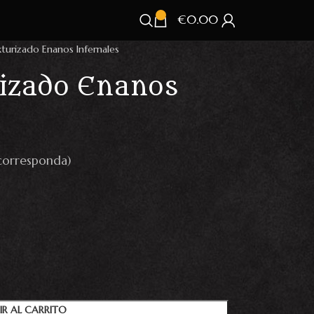
€
0.00
xturizado Enanos Infernales
rizado Enanos
corresponda)
IR AL CARRITO