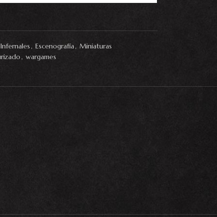
Infernales
,
Escenografía
,
Miniaturas
urizado
,
wargames