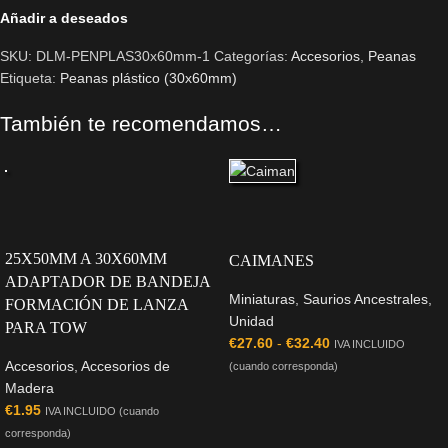
Añadir a deseados
SKU:
DLM-PENPLAS30x60mm-1
Categorías:
Accesorios
,
Peanas
Etiqueta:
Peanas plástico (30x60mm)
También te recomendamos…
25X50MM A 30X60MM
CAIMANES
ADAPTADOR DE BANDEJA
Miniaturas
,
Saurios Ancestrales
,
FORMACIÓN DE LANZA
Unidad
PARA TOW
€
27.60
-
€
32.40
IVA INCLUIDO
Accesorios
,
Accesorios de
(cuando corresponda)
Madera
€
1.95
IVA INCLUIDO (cuando
corresponda)