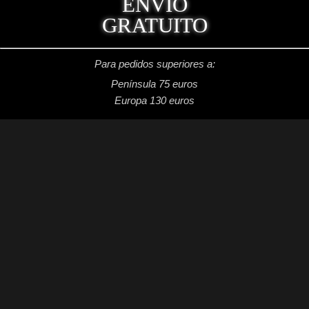
ENVÍO
GRATUITO
Para pedidos superiores a:
Península 75 euros
Europa 130 euros
REDES SOCIALES
Facebook: Dragon's Lake Miniaturas
Instagram: @dragonslake_miniaturas
YouTube: Dragon's Lake Miniaturas
Patreon: DragonsLake Miniaturas
Twitter: @DragonsLakeMntr
Mail: dragonslakemntr@gmail.com
DRAGON´S LAKE MINIATURAS
2021 /
Aviso legal
/
Condiciones generales de venta
/
Política de privacidad
/
Política de cookies