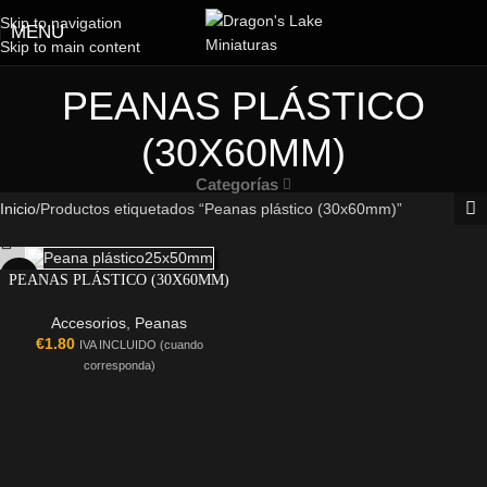
Skip to navigation
MENU
Skip to main content
PEANAS PLÁSTICO
(30X60MM)
Categorías
Inicio
Productos etiquetados “Peanas plástico (30x60mm)”
PEANAS PLÁSTICO (30X60MM)
RECTANGULARES CON ANCLAJE
PARA IMÁN
Accesorios
,
Peanas
€
1.80
IVA INCLUIDO (cuando
corresponda)