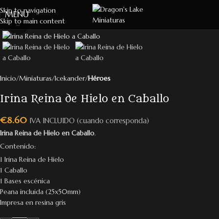
Skip to navigation
MENU
Skip to main content
Click to enlarge
Inicio
Miniaturas
Icekander
Héroes
Irina Reina de Hielo en Caballo
€
8.60
IVA INCLUIDO (cuando corresponda)
Irina Reina de Hielo en Caballo
.
Contenido:
1 Irina Reina de Hielo
1 Caballo
1 Bases escénica
Peana incluida (25x50mm)
Impresa en resina gris