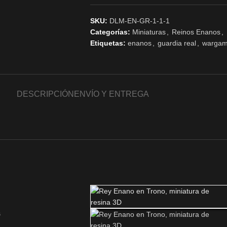
SKU:
DLM-EN-GR-1-1-1
Categorías:
Miniaturas
,
Reinos Enanos
,
Etiquetas:
enanos
,
guardia real
,
warga
DESCRIPCIÓN
ENVÍO Y ENTREGA
s