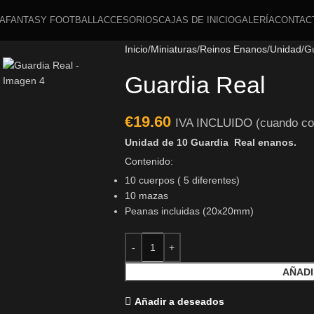
A
FANTASY FOOTBALL
ACCESORIOS
CAJAS DE INICIO
GALERÍA
CONTAC
Inicio
Miniaturas
Reinos Enanos
Unidad
Gu
Guardia Real
€
19.60
IVA INCLUIDO (cuando co
Unidad de 10 Guardia Real enanos.
Contenido:
10 cuerpos ( 5 diferentes)
10 mazas
Peanas incluidas (20x20mm)
AÑADI
Añadir a deseados