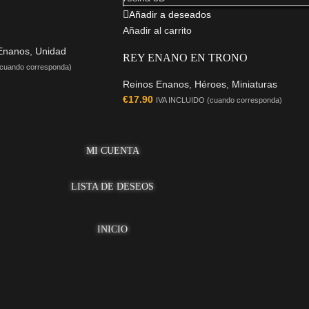
Añadir a deseados
Añadir al carrito
Enanos
,
Unidad
REY ENANO EN TRONO
cuando corresponda)
Reinos Enanos
,
Héroes
,
Miniaturas
€
17.90
IVA INCLUIDO (cuando corresponda)
MI CUENTA
LISTA DE DESEOS
INICIO