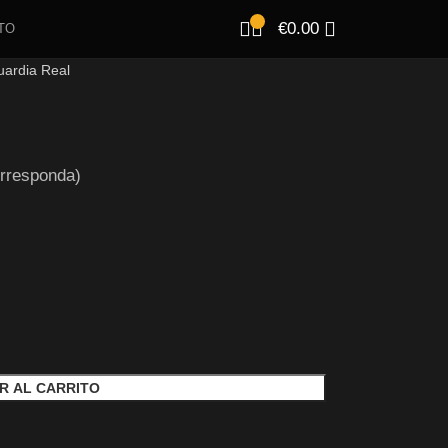
€
0.00
TO
ardia Real
rresponda)
R AL CARRITO