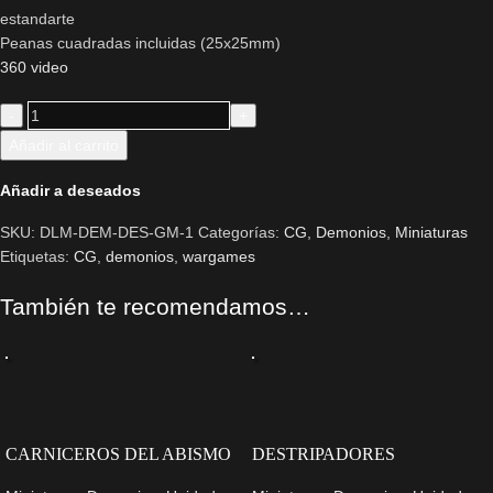
estandarte
Peanas cuadradas incluidas (25x25mm)
360 video
Añadir al carrito
Añadir a deseados
SKU:
DLM-DEM-DES-GM-1
Categorías:
CG
,
Demonios
,
Miniaturas
Etiquetas:
CG
,
demonios
,
wargames
También te recomendamos…
CARNICEROS DEL ABISMO
DESTRIPADORES