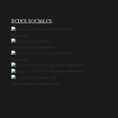
REDES SOCIALES
Facebook: Dragon's Lake
Miniaturas
Instagram:
@dragonslake_miniaturas
YouTube: Dragon's Lake
Miniaturas
Patreon: DragonsLake Miniaturas
Twitter: @DragonsLakeMntr
Mail:
dragonslakemntr@gmail.com