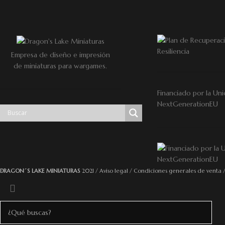
Empresa de diseño e impresión
de miniaturas para wargames.
Financiado por la Uni
NextGenerationEU
DRAGON´S LAKE MINIATURAS
2021 /
Aviso legal
/
Condiciones generales de venta