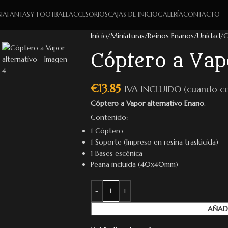
IA
FANTASY FOOTBALL
ACCESORIOS
CAJAS DE INICIO
GALERÍA
CONTACTO
Inicio
Miniaturas
Reinos Enanos
Unidad
C
Cóptero a Vap
€
13.85
IVA INCLUIDO (cuando c
Cóptero a Vapor alternativo Enano
.
Contenido:
1 Cóptero
1 Soporte (Impreso en resina traslúcida)
1 Bases escénica
Peana incluida (40x40mm)
AÑAD