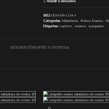
Añadir a deseados
SKU:
DLM-EN-COA-1
Categorías:
Miniaturas
,
Reinos Enanos
,
U
Etiquetas:
coptero
,
enanos
,
wargames
DESCRIPCIÓN
ENVÍO Y ENTREGA