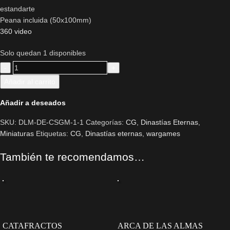
estandarte
Peana incluida (50x100mm)
360 video
Solo quedan 1 disponibles
Añadir al carrito
Añadir a deseados
SKU:
DLM-DE-CSGM-1-1
Categorías:
CG
,
Dinastías Eternas
,
Miniaturas
Etiquetas:
CG
,
Dinastías eternas
,
wargames
También te recomendamos…
CATAFRACTOS
ARCA DE LAS ALMAS