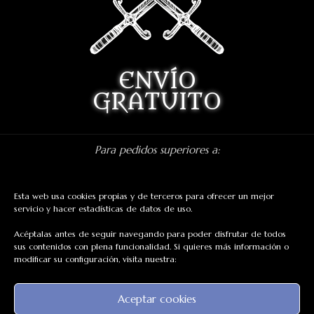
ENVÍO
GRATUITO
Para pedidos superiores a:
Península 75 euros
Europa 130 euros
Esta web usa cookies propias y de terceros para ofrecer un mejor
servicio y hacer estadísticas de datos de uso.
Acéptalas antes de seguir navegando para poder disfrutar de todos
REDES SOCIALES
sus contenidos con plena funcionalidad. Si quieres más información o
modificar su configuración, visita nuestra:
Facebook: Dragon's Lake Miniaturas
Instagram: @dragonslake_miniaturas
Aceptar cookies
YouTube: Dragon's Lake Miniaturas