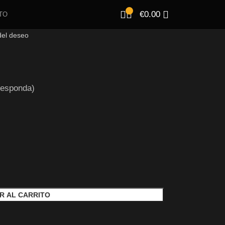
€
0.00
TO
del deseo
responda)
R AL CARRITO