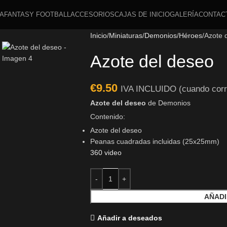
A
FANTASY FOOTBALL
ACCESORIOS
CAJAS DE INICIO
GALERÍA
CONTAC
Inicio
Miniaturas
Demonios
Héroes
Azote 
Azote del deseo
€
9.50
IVA INCLUIDO (cuando cor
Azote del deseo
de Demonios
Contenido:
Azote del deseo
Peanas cuadradas incluidas (25x25mm)
360 video
AÑADI
Añadir a deseados