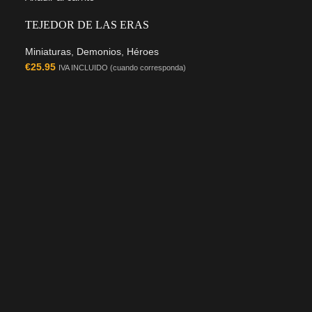
TEJEDOR DE LAS ERAS
Miniaturas
,
Demonios
,
Héroes
€
25.95
IVA INCLUIDO (cuando corresponda)