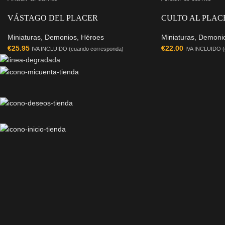
VÁSTAGO DEL PLACER
CULTO AL PLAC
Miniaturas
,
Demonios
,
Héroes
Miniaturas
,
Demoni
€
25.95
€
22.00
IVA INCLUIDO (cuando corresponda)
IVA INCLUIDO (