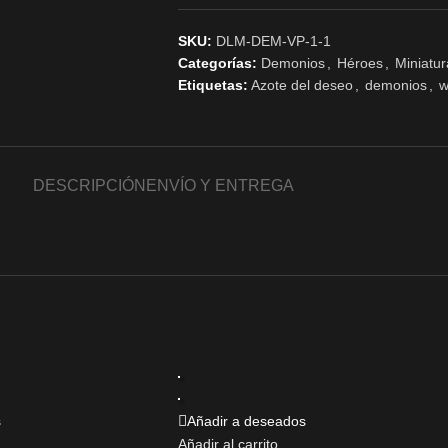
SKU:
DLM-DEM-VP-1-1
Categorías:
Demonios
,
Héroes
,
Miniatur
Etiquetas:
Azote del deseo
,
demonios
,
w
DESCRIPCIÓN
ENVÍO Y ENTREGA
s
Añadir a deseados
Añadir al carrito