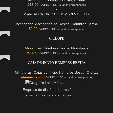
€
18.00
IVA INCLUIDO (cuando corresponda)
MARCADOR UNIDAD HOMBRES BESTIA
Accesorios
,
Accesorios de Resina
,
Hombres Bestia
€
3.00
IVA INCLUIDO (cuando corresponda)
CÍCLOPE
Miniaturas
,
Hombres Bestia
,
Monstruos
€
34.50
IVA INCLUIDO (cuando corresponda)
-17%
CAJA DE INICIO HOMBRES BESTIA
Miniaturas
,
Cajas de Inicio
,
Hombres Bestia
,
Ofertas
€
90.00
€
75.00
IVA INCLUIDO (cuando corresponda)
Empresa de diseño e impresión
de miniaturas para wargames.