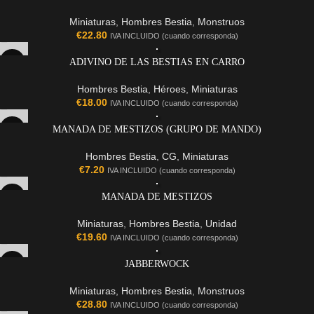
Miniaturas
,
Hombres Bestia
,
Monstruos
€
22.80
IVA INCLUIDO (cuando corresponda)
ADIVINO DE LAS BESTIAS EN CARRO
Hombres Bestia
,
Héroes
,
Miniaturas
€
18.00
IVA INCLUIDO (cuando corresponda)
MANADA DE MESTIZOS (GRUPO DE MANDO)
Hombres Bestia
,
CG
,
Miniaturas
€
7.20
IVA INCLUIDO (cuando corresponda)
MANADA DE MESTIZOS
Miniaturas
,
Hombres Bestia
,
Unidad
€
19.60
IVA INCLUIDO (cuando corresponda)
JABBERWOCK
Miniaturas
,
Hombres Bestia
,
Monstruos
€
28.80
IVA INCLUIDO (cuando corresponda)