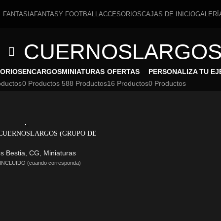
FANTASIA
FANTASY FOOTBALL
ACCESORIOS
CAJAS DE INICIO
GALERÍ
CUERNOSLARGO
ORIOS
ENCARGOS
MINIATURAS
OFERTAS
PERSONALIZA TU EJ
oductos
0 Productos
588 Productos
16 Productos
0 Productos
CUERNOSLARGOS (GRUPO DE
MANDO)
s Bestia
,
CG
,
Miniaturas
 INCLUIDO (cuando corresponda)