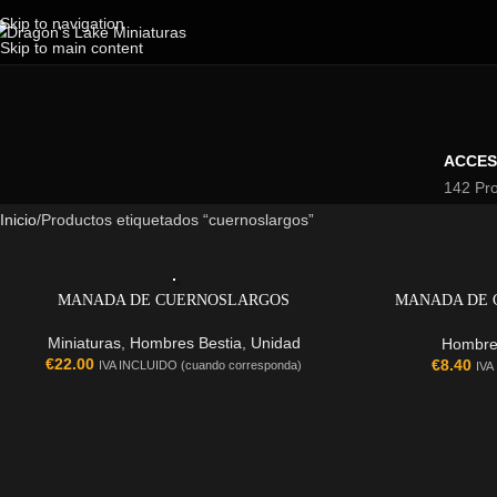
Skip to navigation
Skip to main content
ACCES
142 Pr
Inicio
Productos etiquetados “cuernoslargos”
MANADA DE CUERNOSLARGOS
MANADA DE 
Miniaturas
,
Hombres Bestia
,
Unidad
Hombre
€
22.00
€
8.40
IVA INCLUIDO (cuando corresponda)
IVA