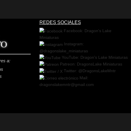
REDES SOCIALES
Facebook: Dragon's Lake
Miniaturas
TO
Instagram:
@dragonslake_miniaturas
YouTube: Dragon's Lake Miniaturas
res a:
Patreon: DragonsLake Miniaturas
os
Twitter: @DragonsLakeMntr
s
Mail:
dragonslakemntr@gmail.com