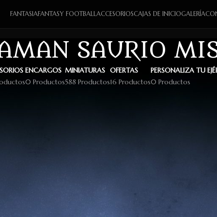
FANTASIA
FANTASY FOOTBALL
ACCESORIOS
CAJAS DE INICIO
GALERÍA
CO
AMAN SAURIO MI
SORIOS
ENCARGOS
MINIATURAS
OFERTAS
PERSONALIZA TU EJ
roductos
0 Productos
588 Productos
16 Productos
0 Productos