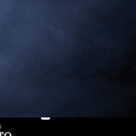
REDES SOCIALES
Facebook: Dragon's Lake Miniaturas
Instagram: @dragonslake_miniaturas
YouTube: Dragon's Lake Miniaturas
Patreon: DragonsLake Miniaturas
Twitter: @DragonsLakeMntr
Mail: dragonslakemntr@gmail.com
O