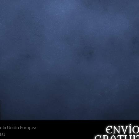
a Unión Europea –
nEU
ENVÍ