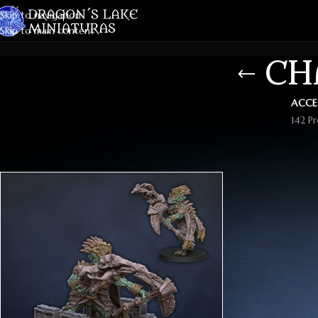
Skip to navigation
Skip to main content
CH
ACCE
142 P
Inicio
Productos etiquetados “chaman saurio mistico”