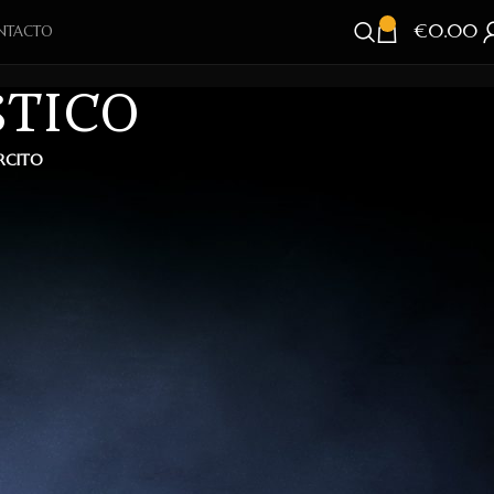
€
0.00
NTACTO
STICO
ÉRCITO