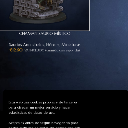
CHAMAN SAURIO MÍSTICO
Saurios Ancestrales
,
Héroes
,
Miniaturas
€
12.60
IVA INCLUIDO (cuando corresponda)
Financiado por l
NextGeneratio
Esta web usa cookies propias y de terceros
para ofrecer un mejor servicio y hacer
estadísticas de datos de uso.
Empresa de diseño e impresión
de miniaturas para wargames.
Acéptalas antes de seguir navegando para
poder disfrutar de todos sus contenidos con