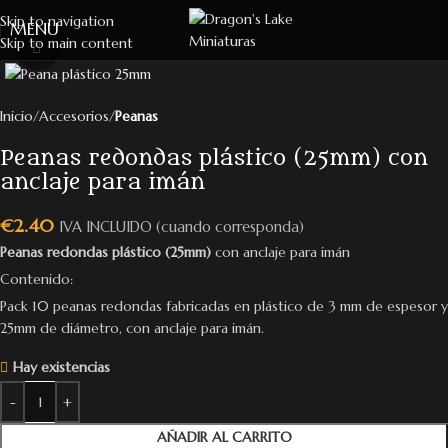
Skip to navigation
MENU
Skip to main content
Click to enlarge
Inicio
Accesorios
Peanas
Peanas redondas plástico (25mm) con
anclaje para imán
€
2.40
IVA INCLUIDO (cuando corresponda)
Peanas redondas plástico (25mm)
con anclaje para imán
Contenido:
Pack 10 peanas redondas fabricadas en plástico de 3 mm de espesor y
25mm de diámetro, con anclaje para imán.
Hay existencias
AÑADIR AL CARRITO