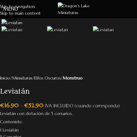
Skip to navigation
MENU
Skip to main content
Click to enlarge
Inicio
Miniaturas
Elfos Oscuros
Monstruo
Leviatán
€
16.90
-
€
52.90
IVA INCLUIDO (cuando corresponda)
Leviatán con dotación de 5 corsarios.
Contenido:
1 Leviatán
5 Corsarios