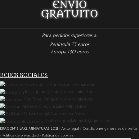
ENVÍO
GRATUITO
Para pedidos superiores a:
Península 75 euros
Europa 130 euros
REDES SOCIALES
Facebook: Dragon's Lake Miniaturas
Instagram: @dragonslake_miniaturas
YouTube: Dragon's Lake Miniaturas
Patreon: DragonsLake Miniaturas
Twitter: @DragonsLakeMntr
Mail: dragonslakemntr@gmail.com
DRAGON´S LAKE MINIATURAS
2021 /
Aviso legal
/
Condiciones generales de venta
/
Política de privacidad
/
Política de cookies